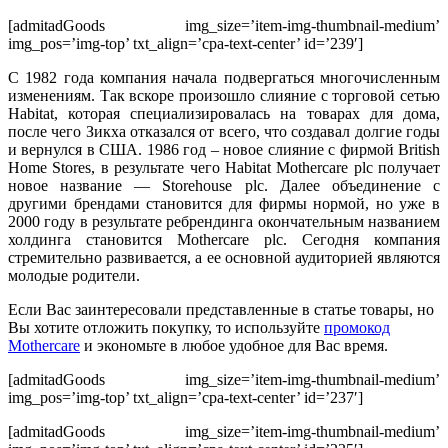
[admitadGoods img_size=’item-img-thumbnail-medium’
img_pos=’img-top’ txt_align=’cpa-text-center’ id=’239′]
С 1982 года компания начала подвергаться многочисленным
изменениям. Так вскоре произошло слияние с торговой сетью
Habitat, которая специализировалась на товарах для дома,
после чего Зикха отказался от всего, что создавал долгие годы
и вернулся в США. 1986 год – новое слияние с фирмой British
Home Stores, в результате чего Habitat Mothercare plc получает
новое название — Storehouse plc. Далее объединение с
другими брендами становится для фирмы нормой, но уже в
2000 году в результате ребрендинга окончательным названием
холдинга становится Mothercare plc. Сегодня компания
стремительно развивается, а ее основной аудиторией являются
молодые родители.
Если Вас заинтересовали представленные в статье товары, но
Вы хотите отложить покупку, то используйте
промокод
Mothercare
и экономьте в любое удобное для Вас время.
[admitadGoods img_size=’item-img-thumbnail-medium’
img_pos=’img-top’ txt_align=’cpa-text-center’ id=’237′]
[admitadGoods img_size=’item-img-thumbnail-medium’