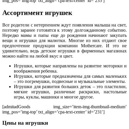
img_pos=’img-top’ txt_align=’cpa-text-center’ id=’235′]
Ассортимент игрушек
Все родители с нетерпением ждут появления малыша на свет,
поэтому заранее готовятся к этому долгожданному событию.
Нередко мамы и папы еще до рождения начинают закупать
вещи и игрушки для малютки. Многие из них отдают свое
предпочтение продукции компании Mothercare. И это не
удивительно, ведь детские игрушки в фирменных магазинах
можно найти на любой вкус и цвет.
Игрушки, которые направлены на развитие моторики и
воображения ребенка.
Игрушки, которые предназначены для самых маленьких
– это погремушки, подвесные и музыкальные элементы.
Игрушки для развития больших деток – это пластилин,
мягкие игрушки, различные раскраски, настольные
игры, куклы, машинки и многое другое.
[admitadGoods img_size=’item-img-thumbnail-medium’
img_pos=’img-top’ txt_align=’cpa-text-center’ id=’231′]
Цены на игрушки