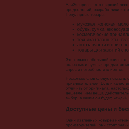
АлиЭкспресс – это широкий ассо
предложений, разработчики инт
Популярные товары:
мужская, женская, моло
обувь, сумки, аксессуар
косметические принадл
техника (планшеты, теле
автозапчасти и приспос
товары для занятий сп
Это только небольшой список то
полезных и нужных предметов мо
спрос и потребности клиентов.
Несколько слов следует сказать 
привлекательная. Есть и качес
отличить от оригинала, настоль
дешевле, чем вещи, действитель
выбор, а каким он будет, каждый
Доступные цены и бес
Один из главных козырей интерн
производителей, они стоят значи