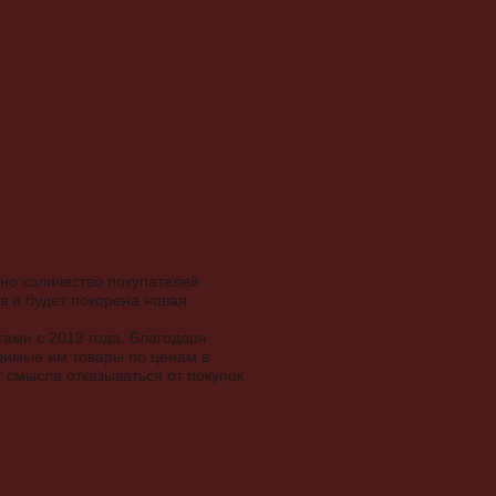
но количество покупателей
ов и будет покорена новая
гами с 2013 года. Благодаря
димые им товары по ценам в
т смысла отказываться от покупок