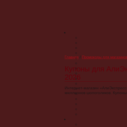
Главная
/
Промокоды для магазино
Купоны для АлиЭкс
2026
Интернет-магазин «АлиЭкспресс»
миллионов шопоголиков. Купоны 