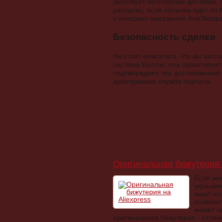
действует бесплатная доставка,
ресурсах, если посылка идет из
с интернет-магазином АлиЭкспре
Безопасность сделки
Не стоит опасаться, что вы запл
система Escrow, она гарантирует
подтверждает, что доставленный
арбитражная служба портала.
Оригинальная бижутерия н
Если же
украшен
ищет что
позволи
может н
оригинальная бижутерия - отлич