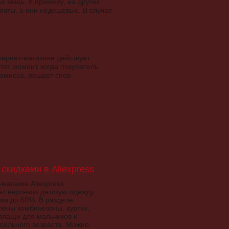
я вещь. К примеру, на других
очты, а они недешевые. В случае
нтернет-магазине действует
тот момент, когда покупатель
ромисса, решает спор
скидками в Aliexpress
магазин Aliexpress
ет верхнюю детскую одежду
ами до 60%. В разделе
лены комбинезоны, куртки,
 плащи для мальчиков и
ясельного возраста. Можно