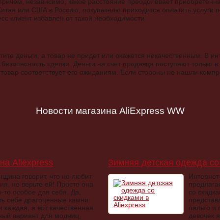
 причем, независимо, какое расстояние преодолевает приобретенна
 Китая или США в Россию, покупателю приходится оплатить услуги п
сс клиент избавлен от такой необходимости.
атите деньги, а товар не придет или окажется некачественным. В и
 безопасность сделки. Деньги на счет продавца поступают только в 
 товар соответствует его ожиданиям. Если стороны не нашли комп
Новости магазина AliExpress WW
а Aliexpress
Зимняя детская одежда со 
нщина говорит, что не любит
Интернет-
ия, не верьте ей! Просто она
предлага
-то особое для себя. Да,
со скидк
ть себе драгоценные камни
представ
и каждая, а вот качественная
пальто и
ный вариант для модниц,
девочек 