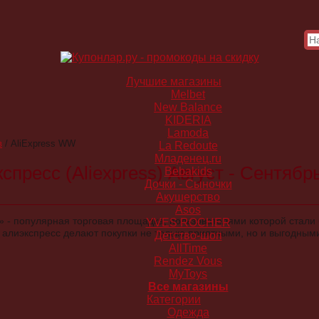
Лучшие магазины
Melbet
New Balance
KIDERIA
Lamoda
в
/
AliExpress WW
La Redoute
Младенец.ru
пресс (Aliexpress) Август - Сентябр
Bebakids
Дочки - Сыночки
Акушерство
Asos
 - популярная торговая площадка, пользователями которой стали
YVES ROCHER
алиэкспресс делают покупки не только приятными, но и выгодным
Детство-шоп
AllTime
Rendez Vous
MyToys
Все магазины
Категории
Одежда