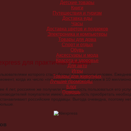
Детские товары
Книги
Путешествия и туризм
Доставка еды
Часы
Доставка цветов и подарков
Электроника и компьютеры
Товары для дома
Спорт и отдых
Обувь
Аксессуары и мода
Красота и здоровье
iexpress для практичных людей
Для авто
Игры
льзователями которого стали более 9 миллионов человек. Ежеднев
Товары для животных
 момент, когда их число «перевалит» заветный рубеж в 10 миллион
Лучшие промокоды
Блог
е 4 лет, россияне же получили возможность пользоваться его услу
Помощь
роизводителей покупатели имеют возможность приобретать необхо
 устанавливают российские продавцы. Выгода очевидна, поэтому не
больше.
ов