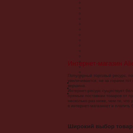
Интернет-магазин Al
Популярный торговый ресурс, по
увеличивается, не за горами тот
вершина.
Интернет-ресурс существует боле
прямым поставкам товаров от п
несколько раз ниже, чем те, что
в интернет-магазинет и платить 
Широкий выбор товар