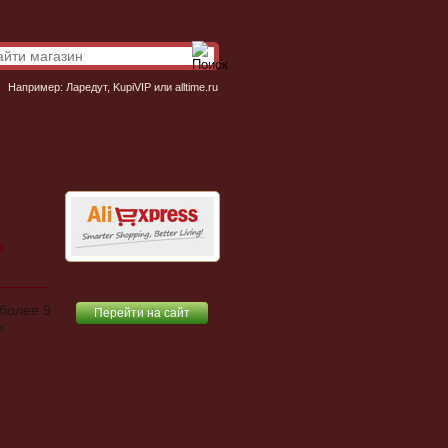
Например:
Ларедут
,
KupiVIP
или
alltime.ru
ь
 более 9
Перейти на сайт
и.