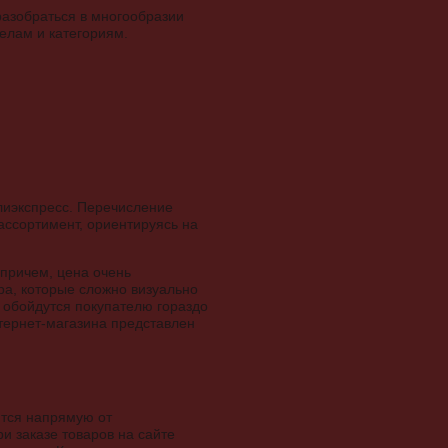
разобраться в многообразии
елам и категориям.
Алиэкспресс. Перечисление
ассортимент, ориентируясь на
 причем, цена очень
а, которые сложно визуально
 обойдутся покупателю гораздо
тернет-магазина представлен
ются напрямую от
ри заказе товаров на сайте