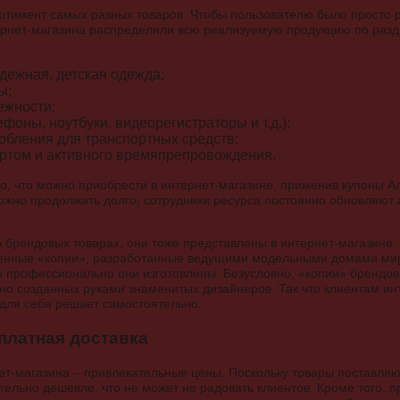
ртимент самых разных товаров. Чтобы пользователю было просто 
ернет-магазина распределили всю реализуемую продукцию по разд
дежная, детская одежда;
ы;
ежности;
фоны, ноутбуки, видеорегистраторы и т.д.);
обления для транспортных средств;
ортом и активного времяпрепровождения.
го, что можно приобрести в интернет-магазине, применив купоны 
жно продолжать долго, сотрудники ресурса постоянно обновляют 
о брендовых товарах, они тоже представлены в интернет-магазине,
твенные «копии», разработанные ведущими модельными домами мир
ко профессионально они изготовлены. Безусловно, «копии» брендов
но созданных руками знаменитых дизайнеров. Так что клиентам ин
 для себя решает самостоятельно.
платная доставка
ет-магазина – привлекательные цены. Поскольку товары поставля
тельно дешевле, что не может не радовать клиентов. Кроме того, п