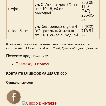
266-08-
ул. С. Агиша, дом 2/1 пн-
11; 8
г. Уфа
пт с 10-18, сб-вс
(347)
выходной
266-05-
52
ул. Комаровского, дом 4
8 (922)
г. Челябинск
"а", цокольный этаж пн-
718-51-
пт 09-18 сб-вс выходной
22
К оплате принимаются наличные, пластиковые карты
систем Visa, Maestro и MasterCard, Qiwi и «Яндекс.Деньги».
Похожее предложение:
Промокоды mytoys
Контактная информация Chicco
Социальные сети