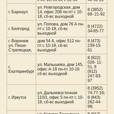
ул. Новгородская, дом
8 (3852)
г. Барнаул
14, офис 208 пн-пт с 10-
69- 21-92
18, сб-вс выходной
ул. Попова, дом 76 А пн-
8 (4722)
г. Белгород
пт с 10-18, сб-вс
34-65-77
выходной
г. Воронеж
дом 54 А, офис 512 пн-
8 (473)
ул. Пеше-
пт с 10-18, сб-вс
239-15-
Стрелецкая,
выходной
61
8 (922)
026- 11-
ул. Малышева, дом 145,
г.
51, 8
офис А-18 пн-пт 10-18
Екатеринбург
(912)
сб-вс выходной
247-93-
97
8 (3952)
ул. Дальневосточная
74-77-16;
г. Иркутск
110/1, офис 5 пн-пт с 10-
8 (843)
18, сб-вс выходной
262-44-
99;