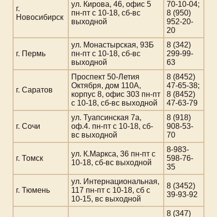
ул. Кирова, 46, офис 5
70-10-04;
г.
пн-пт с 10-18, сб-вс
8 (950)
Новосибирск
выходной
952-20-
20
ул. Монастырская, 93Б
8 (342)
г. Пермь
пн-пт с 10-18, сб-вс
299-99-
выходной
63
Проспект 50-Летия
8 (8452)
Октября, дом 110А,
47-65-38;
г. Саратов
корпус 8, офис 303 пн-пт
8 (8452)
с 10-18, сб-вс выходной
47-63-79
ул. Туапсинская 7а,
8 (918)
г. Сочи
оф.4. пн-пт с 10-18, сб-
908-53-
вс выходной
70
8-983-
ул. К.Маркса, 36 пн-пт с
г. Томск
598-76-
10-18, сб-вс выходной
35
ул. Интернациональная,
8 (3452)
г. Тюмень
117 пн-пт с 10-18, сб с
39-93-92
10-15, вс выходной
8 (347)