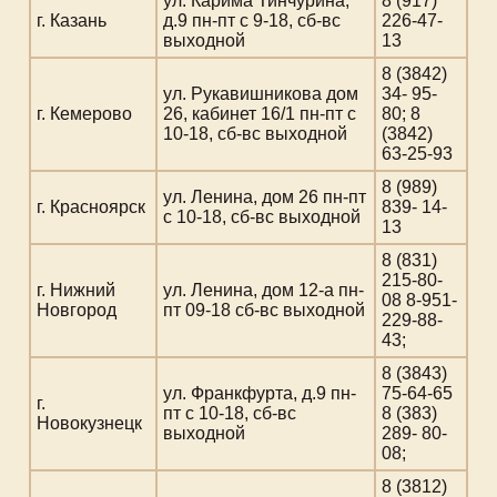
ул. Карима Тинчурина,
8 (917)
г. Казань
д.9 пн-пт с 9-18, сб-вс
226-47-
выходной
13
8 (3842)
ул. Рукавишникова дом
34- 95-
г. Кемерово
26, кабинет 16/1 пн-пт с
80; 8
10-18, сб-вс выходной
(3842)
63-25-93
8 (989)
ул. Ленина, дом 26 пн-пт
г. Красноярск
839- 14-
с 10-18, сб-вс выходной
13
8 (831)
215-80-
г. Нижний
ул. Ленина, дом 12-а пн-
08 8-951-
Новгород
пт 09-18 сб-вс выходной
229-88-
43;
8 (3843)
ул. Франкфурта, д.9 пн-
75-64-65
г.
пт с 10-18, сб-вс
8 (383)
Новокузнецк
выходной
289- 80-
08;
8 (3812)