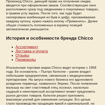
Промокод Chicco, дающий право на получение скидки,
вводится при оформлении заказа. Соответствующее окно
расположено сразу под сведениями о покупаемых товарах,
в правом углу экрана. После того, как туда будет
скопирована комбинация из букв и цифр, присваиваемая
каждому купону, нужно нажать кнопку «Применить». Далее
общая стоимость положенных в корзину позиций
автоматически уменьшится.
История и особенности бренда Chicco
Ассортимент
Доставка и оплата
Отзывы
Промокоды
Итальянская торговая марка Chicco ведет историю с 1958
года. Ее основатель – Пьетро Кателли – ранее владел
небольшим предприятием, связанным с медицинскими
препаратами. На запуск нового бизнеса его вдохновило
рождение первенца, названного Энрико. После появления
малыша на свет счастливый отец осознал, насколько
скудный и неинтересный ассортимент может предложить
рынок детских товаров. Кателли решил приложить
максимум усилий для изменения ситуации. Его целью
стало производство продукции яркой и оригинальной, но