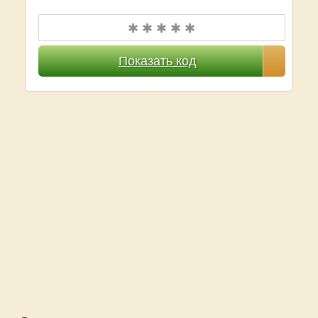
✱ ✱ ✱ ✱ ✱
Показать код