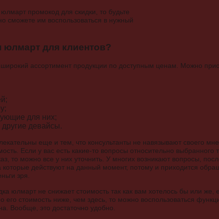
 юлмарт промокод для скидки, то будьте
ьно сможете им воспользоваться в нужный
н юлмарт для клиентов?
н широкий ассортимент продукции по доступным ценам. Можно при
й;
у;
ующие для них;
другие девайсы.
лекательны еще и тем, что консультанты не навязывают своего мн
мость. Если у вас есть какие-то вопросы относительно выбранного т
аз, то можно все у них уточнить. У многих возникают вопросы, посл
а которые действуют на данный момент, потому и приходится обра
ньги зря.
дка юлмарт не снижает стоимость так как вам хотелось бы или же, 
но его стоимость ниже, чем здесь, то можно воспользоваться функц
на. Вообще, это достаточно удобно.