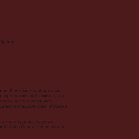
обрести:
ения. К ним можно обратиться
овара или же, вам кажется, что
е того, как они посещают
щаться к специалистам, чтобы не
если вам удалось в другом
ией «Своя Цена». После чего, и