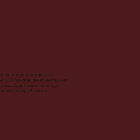
ервое представительство в
о 130 пунктов, где клиент может
оставка будет выполнена «до
способ, который считает