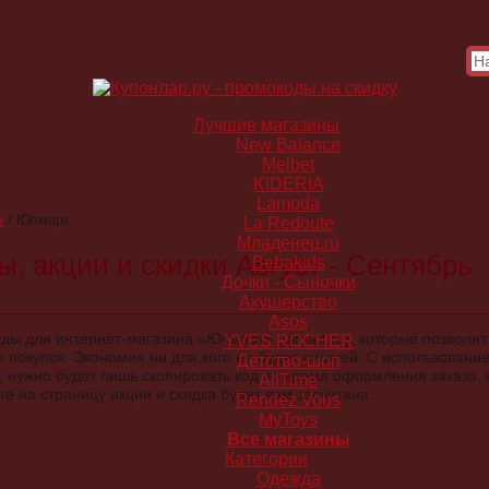
Лучшие магазины
New Balance
Melbet
KIDERIA
Lamoda
в
/
Юлмарт
La Redoute
Младенец.ru
, акции и скидки Август - Сентябрь
Bebakids
Дочки - Сыночки
Акушерство
Asos
ды для интернет-магазина «Юлмарт» (ulmart.ru), которые позволят
YVES ROCHER
 покупок. Экономия ни для кого не будет лишней. С использовани
Детство-шоп
, нужно будет лишь скопировать код во время оформления заказа, 
AllTime
те на страницу акции и скидка будет вам засчитана.
Rendez Vous
MyToys
Все магазины
Категории
Одежда