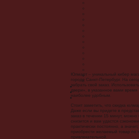
Юлмарт – уникальный кибер мага
городе Санкт-Петербург. На сего
забрать свой заказ. Использова
двери», в указанное вами время 
наиболее удобным.
Стоит заметить, что скидка юлма
Даже если вы придете в предста
заказ в течении 15 минут, можно 
снизится и вам удастся сэкономи
практически постоянно, а значит,
приобрести желаемый товар по т
привлекательной.