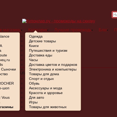
е магазины
Категории
Лучшие промокоды
Блог
П
lance
Одежда
Детские товары
A
Книги
a
Путешествия и туризм
льник 2023
oute
Доставка еды
ец.ru
Часы
 2023
ds
Доставка цветов и подарков
- Сыночки
Электроника и компьютеры
ем список купонов.
ство
Товары для дома
Спорт и отдых
ROCHER
Обувь
о-шоп
Аксессуары и мода
Красота и здоровье
 Vous
Для авто
s
Игры
агазины
Товары для животных