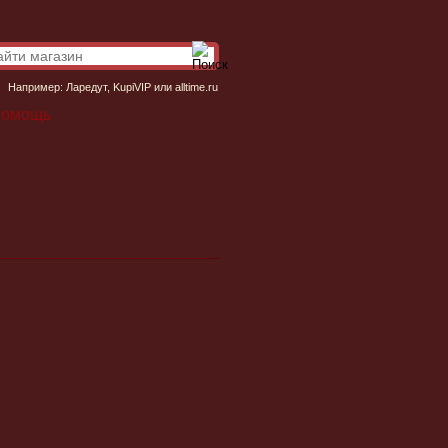
Например:
Ларедут
,
KupiVIP
или
alltime.ru
омощь