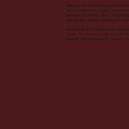
Каждая линия аксессуаров экскл
использованием самых современ
женщин по всему свету. Индивид
брендовые бутики компании можн
Аксессуар от Cromia стоит недёш
разве что клиенты с доходами в
сумкой или кошельком сможет л