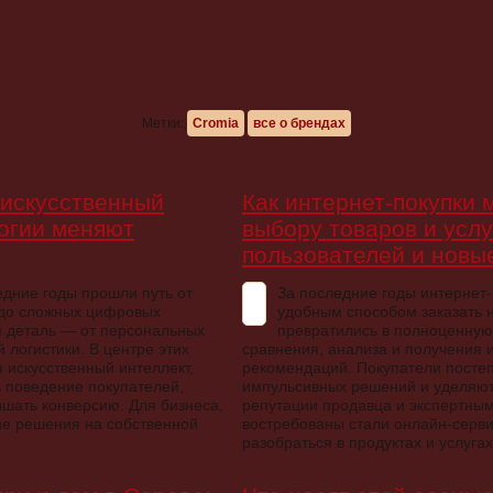
Метки:
Cromia
все о брендах
 искусственный
Как интернет-покупки 
логии меняют
выбору товаров и услу
пользователей и новы
едние годы прошли путь от
За последние годы интернет-
 до сложных цифровых
удобным способом заказать 
я деталь — от персональных
превратились в полноценную
 логистики. В центре этих
сравнения, анализа и получения
 искусственный интеллект,
рекомендаций. Покупатели постеп
 поведение покупателей,
импульсивных решений и уделяют
шать конверсию. Для бизнеса,
репутации продавца и экспертны
ие решения на собственной
востребованы стали онлайн-серв
разобраться в продуктах и услуга