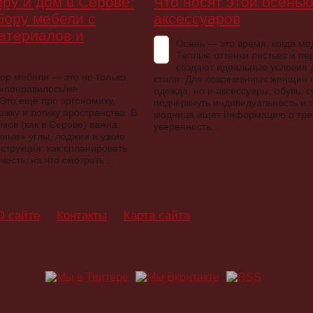
иру и дом в Серове:
Что носят этой осенью
бору мебели с
аксессуаров
атериалов и
Осень — это время, когда м
Теплые оттенки листьев и п
создают идеальные условия 
ор мебели — это не только
стиля. Для современных женщин с
 «понравилось/не
одежда, но и аксессуары, обувь, 
Это ещё про эргономику,
подчеркнуть индивидуальность и 
жку и логику пространства. В
модница ищет информацию о трен
мов (как в Серове) важна
уверенность…
жные» углы, лоджии и узкие
трукция: как спланировать
честь, на что смотреть…
О сайте
Контакты
Карта сайта