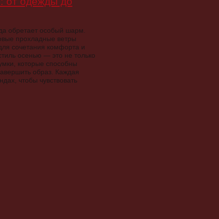
: от одежды до
ода обретает особый шарм.
ервые прохладные ветры
для сочетания комфорта и
тиль осенью — это не только
сумки, которые способны
завершить образ. Каждая
дах, чтобы чувствовать