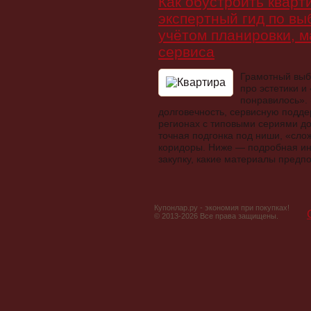
Как обустроить кварт
экспертный гид по вы
учётом планировки, м
сервиса
Грамотный выб
про эстетики и
понравилось». 
долговечность, сервисную поддер
регионах с типовыми сериями до
точная подгонка под ниши, «сло
коридоры. Ниже — подробная инс
закупку, какие материалы предпо
Купонлар.ру - экономия при покупках!
© 2013-2026 Все права защищены.