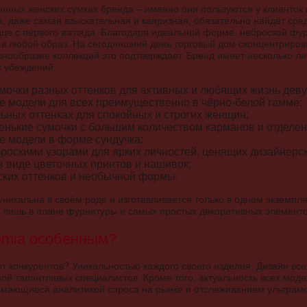
канных женских сумках бренда – именно они пользуются у клиенто
 даже самая взыскательная и капризная, обязательно найдёт сре
рдце с первого взгляда. Благодаря идеальной форме, неброской фу
 в любой образ. На сегодняшний день торговый дом сконцентриро
знообразие коллекций это подтверждает. Бренд имеет несколько ли
х убеждений:
мочки разных оттенков для активных и любящих жизнь деву
е модели для всех преимущественно в чёрно-белой гамме;
льных оттенках для спокойных и строгих женщин;
енькие сумочки с большим количеством карманов и отделен
е модели в форме сундучка;
броскими узорами для ярких личностей, ценящих дизайнерск
в виде цветочных принтов и нашивок;
ских оттенков и необычной формы.
уникальна в своём роде и изготавливается только в одном экземпл
 лишь в плане фурнитуры и самых простых декоративных элементо
omia особенным?
от конкурентов? Уникальностью каждого своего изделия. Дизайн вс
ой талантливых специалистов. Кроме того, актуальность всех моде
мающиеся аналитикой спроса на рынке и отслеживанием ультрамо