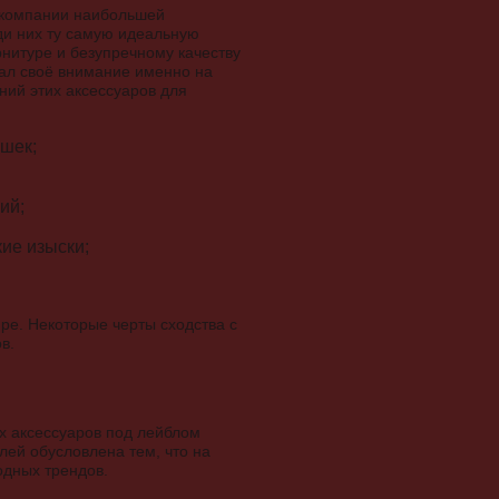
к компании наибольшей
ди них ту самую идеальную
рнитуре и безупречному качеству
вал своё внимание именно на
ний этих аксессуаров для
шек;
ий;
ие изыски;
яре. Некоторые черты сходства с
в.
ех аксессуаров под лейблом
лей обусловлена тем, что на
дных трендов.