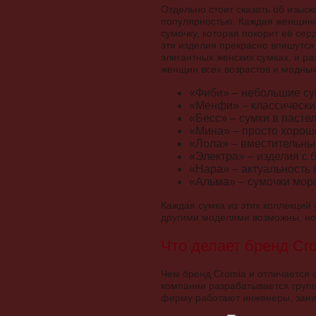
Отдельно стоит сказать об изыс
популярностью. Каждая женщина,
сумочку, которая покорит её се
эти изделия прекрасно впишутся
элегантных женских сумках, и ра
женщин всех возрастов и модны
«Фиби» – небольшие су
«Менфи» – классически
«Бесс» – сумки в пасте
«Мина» – просто хорош
«Лола» – вместительны
«Электра» – изделия с 
«Нара» – актуальность 
«Альма» – сумочки мор
Каждая сумка из этих коллекций 
другими моделями возможны, но
Что делает бренд Cr
Чем бренд Cromia и отличается 
компании разрабатывается групп
фирму работают инженеры, зани