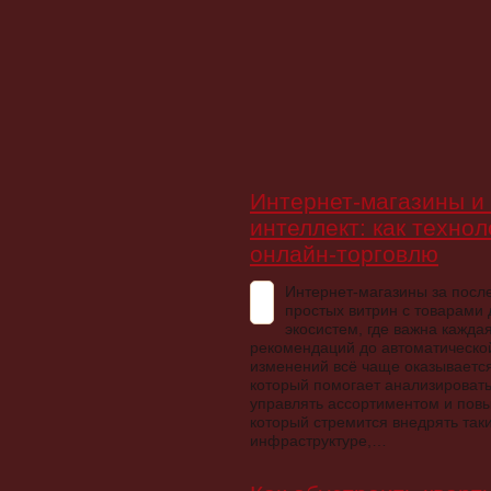
Интернет-магазины и
интеллект: как техно
онлайн-торговлю
Интернет-магазины за посл
простых витрин с товарами
экосистем, где важна кажда
рекомендаций до автоматической
изменений всё чаще оказывается
который помогает анализировать
управлять ассортиментом и повы
который стремится внедрять так
инфраструктуре,…