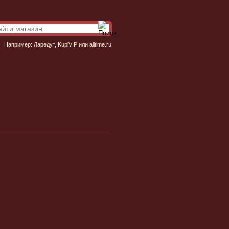
Например:
Ларедут
,
KupiVIP
или
alltime.ru