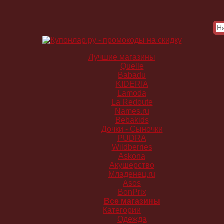
Лучшие магазины
Quelle
Babadu
KIDERIA
Lamoda
La Redoute
Names.ru
Bebakids
Дочки - Сыночки
PUDRA
Wildberries
Askona
Акушерство
Младенец.ru
Asos
BonPrix
Все магазины
Категории
Одежда