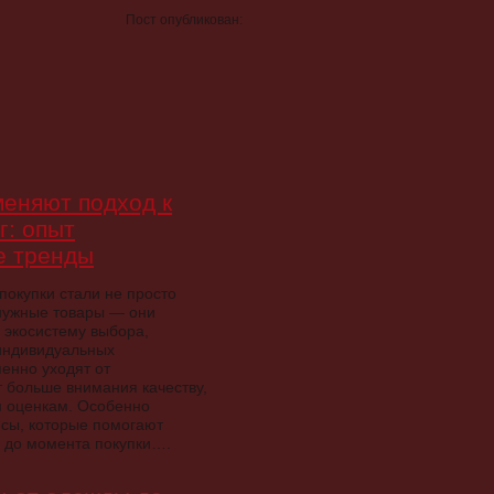
Пост опубликован:
меняют подход к
г: опыт
е тренды
покупки стали не просто
нужные товары — они
 экосистему выбора,
 индивидуальных
енно уходят от
 больше внимания качеству,
м оценкам. Особенно
исы, которые помогают
х до момента покупки….