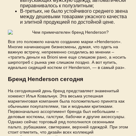
выпускающих мужскую одежду, автоматически
приравнивалось к полуэлитным;
В-третьих, не было устойчивого среднего звена
между дешевыми товарами ужасного качества
и элитной продукцией по достойной цене.
Все это положило начало созданию марки «Henderson».
Многие начинающие бизнесмены, думая, что одеть на
важную встречу, непременно сходились во мнении –
«тратить деньги на Brioni мне еще слишком рано, а носить
ширпотреб с рынка уже слишком поздно. А вот купить,
идеально сидящий костюм от Henderson, — в самый раз».
Бренд Henderson сегодня
На сегодняшний день бренд представляет знаменитый
хоккеист Илья Ковальчук. Эта весьма успешная
маркетинговая компания была положительно принята как
обычными покупателями, так и модными критиками.
Первоначально ассортимент бренда был небольшим –
деловые костюмы, галстуки, бабочки и другие аксессуары.
Однако сейчас торговый ряд пополнился сезонными
пальто, рубашками, свитерами, верхней одеждой. При этом
стоит отметить, что дизайн всех коллекций