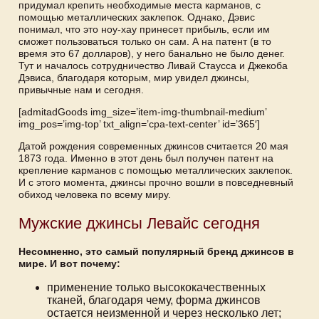
придумал крепить необходимые места карманов, с
помощью металлических заклепок. Однако, Дэвис
понимал, что это ноу-хау принесет прибыль, если им
сможет пользоваться только он сам. А на патент (в то
время это 67 долларов), у него банально не было денег.
Тут и началось сотрудничество Ливай Стаусса и Джекоба
Дэвиса, благодаря которым, мир увидел джинсы,
привычные нам и сегодня.
[admitadGoods img_size=’item-img-thumbnail-medium’
img_pos=’img-top’ txt_align=’cpa-text-center’ id=’365′]
Датой рождения современных джинсов считается 20 мая
1873 года. Именно в этот день был получен патент на
крепление карманов с помощью металлических заклепок.
И с этого момента, джинсы прочно вошли в повседневный
обиход человека по всему миру.
Мужские джинсы Левайс сегодня
Несомненно, это самый популярный бренд джинсов в
мире. И вот почему:
применение только высококачественных
тканей, благодаря чему, форма джинсов
остается неизменной и через несколько лет;