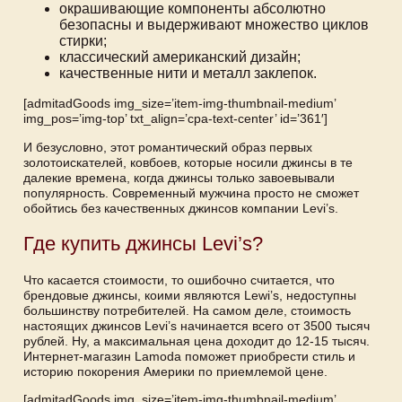
окрашивающие компоненты абсолютно
безопасны и выдерживают множество циклов
стирки;
классический американский дизайн;
качественные нити и металл заклепок.
[admitadGoods img_size=’item-img-thumbnail-medium’
img_pos=’img-top’ txt_align=’cpa-text-center’ id=’361′]
И безусловно, этот романтический образ первых
золотоискателей, ковбоев, которые носили джинсы в те
далекие времена, когда джинсы только завоевывали
популярность. Современный мужчина просто не сможет
обойтись без качественных джинсов компании Levi’s.
Где купить джинсы Levi’s?
Что касается стоимости, то ошибочно считается, что
брендовые джинсы, коими являются Lewi’s, недоступны
большинству потребителей. На самом деле, стоимость
настоящих джинсов Levi’s начинается всего от 3500 тысяч
рублей. Ну, а максимальная цена доходит до 12-15 тысяч.
Интернет-магазин Lamoda поможет приобрести стиль и
историю покорения Америки по приемлемой цене.
[admitadGoods img_size=’item-img-thumbnail-medium’