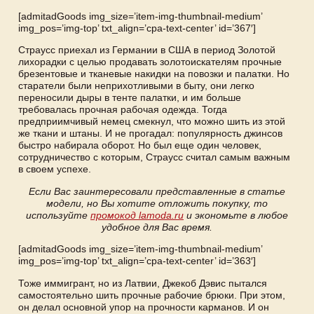
[admitadGoods img_size=’item-img-thumbnail-medium’
img_pos=’img-top’ txt_align=’cpa-text-center’ id=’367′]
Страусс приехал из Германии в США в период Золотой
лихорадки с целью продавать золотоискателям прочные
брезентовые и тканевые накидки на повозки и палатки. Но
старатели были неприхотливыми в быту, они легко
переносили дыры в тенте палатки, и им больше
требовалась прочная рабочая одежда. Тогда
предприимчивый немец смекнул, что можно шить из этой
же ткани и штаны. И не прогадал: популярность джинсов
быстро набирала оборот. Но был еще один человек,
сотрудничество с которым, Страусс считал самым важным
в своем успехе.
Если Вас заинтересовали представленные в статье
модели, но Вы хотите отложить покупку, то
используйте
промокод lamoda.ru
и экономьте в любое
удобное для Вас время.
[admitadGoods img_size=’item-img-thumbnail-medium’
img_pos=’img-top’ txt_align=’cpa-text-center’ id=’363′]
Тоже иммигрант, но из Латвии, Джекоб Дэвис пытался
самостоятельно шить прочные рабочие брюки. При этом,
он делал основной упор на прочности карманов. И он