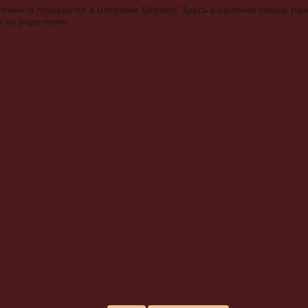
тимента продаются в магазине Bagway! Здесь в наличии самые ра
и их родителям.