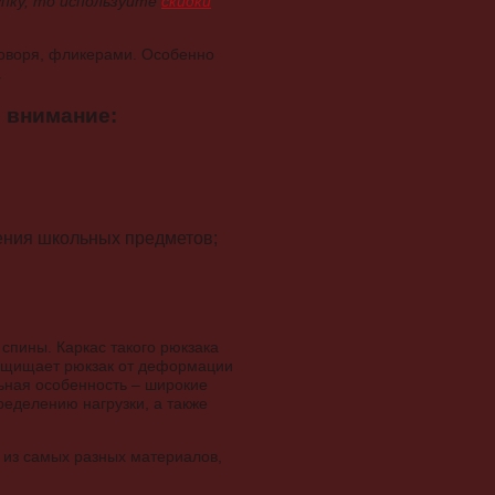
пку, то используйте
скидки
оворя, фликерами. Особенно
.
ь внимание:
ения школьных предметов;
спины. Каркас такого рюкзака
защищает рюкзак от деформации
ьная особенность – широкие
ределению нагрузки, а также
 из самых разных материалов,