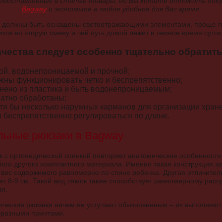
представленные в статье товары, но Вы хотите отложить поку
Bagway
и экономьте в любое удобное для Вас время.
 должны быть оснащены светоотражающими элементами, проще г
хся во вторую смену и чей путь домой лежит в темное время суток
ачества следует особенно тщательно обратит
кой, водонепроницаемой и прочной;
жны функционировать четко и беспрепятственно;
нено из пластика и быть водонепроницаемым;
атно обработаны;
отя бы несколько наружных карманов для организации хран
 беспрепятственно регулироваться по длине.
льные рюкзаки в Bagway
ак с ортопедической спинкой повторяет анатомические особенности 
ого другого композитного материала. Именно такая конструкция 
 вес содержимого равномерно по спине ребенка. Другая отличител
ет 8-9 см. Такой вид лямок также способствует равномерному расп
ия.
ические рюкзаки ничем не уступают обыкновенным – их выполняют
бразными принтами.