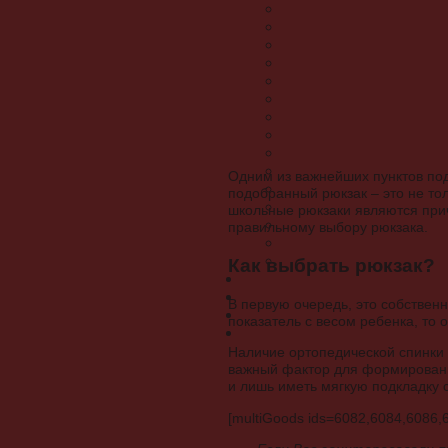
Одним из важнейших пунктов под
подобранный рюкзак – это не то
школьные рюкзаки являются прич
правильному выбору рюкзака.
Как выбрать рюкзак?
В первую очередь, это собственн
показатель с весом ребенка, то
Наличие ортопедической спинки 
важный фактор для формирования
и лишь иметь мягкую подкладку 
[multiGoods ids=6082,6084,6086,6