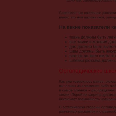
Если Вас заинтересовали 
Современные школьные рюкзаки
важно это для школьников, учащи
На какие показатели к
ткань должны быть лег
все замки и молнии дол
дно должно быть выпол
швы должны быть аккур
рюкзак должен иметь х
шлейки рюкзака должны
Ортопедические шко
Как уже говорилось ранее, рюкз
выполнен из алюминия либо люб
и самое главное – распределяет
лямки. Порой их ширина достига
исключает возможность натиран
С эстетической стороны ортопед
различных расцветок и с разноо