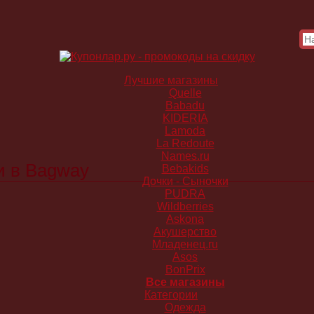
Лучшие магазины
Quelle
Babadu
KIDERIA
Lamoda
La Redoute
Names.ru
и в Bagway
Bebakids
Дочки - Сыночки
PUDRA
Wildberries
Askona
Акушерство
Младенец.ru
Asos
BonPrix
Все магазины
Категории
Одежда