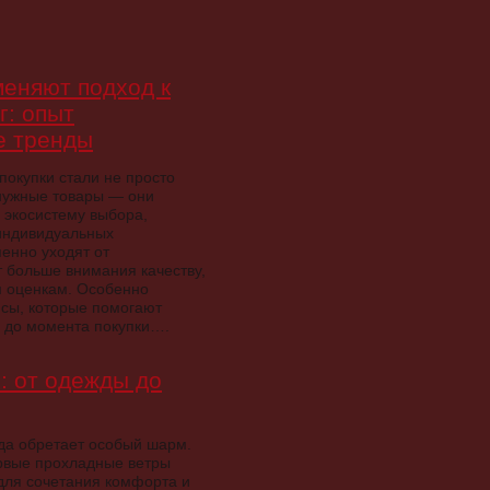
меняют подход к
г: опыт
е тренды
покупки стали не просто
нужные товары — они
 экосистему выбора,
 индивидуальных
енно уходят от
 больше внимания качеству,
м оценкам. Особенно
исы, которые помогают
х до момента покупки….
: от одежды до
ода обретает особый шарм.
ервые прохладные ветры
для сочетания комфорта и