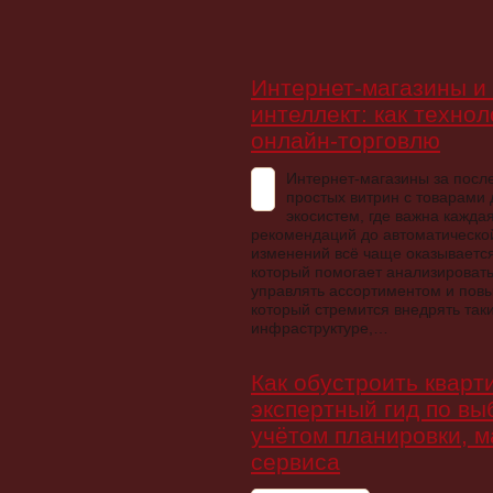
Интернет-магазины и
интеллект: как техно
онлайн-торговлю
Интернет-магазины за посл
простых витрин с товарами
экосистем, где важна кажда
рекомендаций до автоматической
изменений всё чаще оказывается
который помогает анализировать
управлять ассортиментом и повы
который стремится внедрять так
инфраструктуре,…
Как обустроить кварт
экспертный гид по вы
учётом планировки, м
сервиса