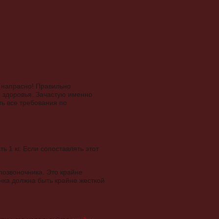
е напрасно! Правильно
е здоровья. Зачастую именно
ть все требования по
 1 кг. Если сопоставлять этот
позвоночника. Это крайне
нка должна быть крайне жесткой