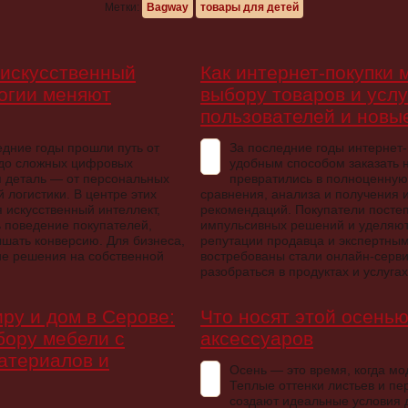
Метки:
Bagway
товары для детей
 искусственный
Как интернет-покупки 
логии меняют
выбору товаров и услу
пользователей и новы
едние годы прошли путь от
За последние годы интернет-
 до сложных цифровых
удобным способом заказать 
я деталь — от персональных
превратились в полноценную
 логистики. В центре этих
сравнения, анализа и получения
 искусственный интеллект,
рекомендаций. Покупатели постеп
 поведение покупателей,
импульсивных решений и уделяют
шать конверсию. Для бизнеса,
репутации продавца и экспертны
ие решения на собственной
востребованы стали онлайн-серв
разобраться в продуктах и услуга
иру и дом в Серове:
Что носят этой осенью
бору мебели с
аксессуаров
атериалов и
Осень — это время, когда м
Теплые оттенки листьев и п
создают идеальные условия 