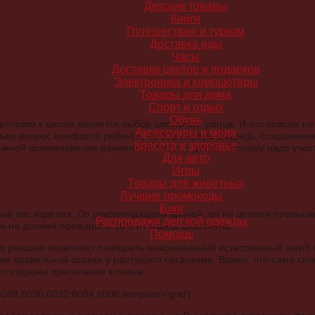
Детские товары
Книги
Путешествия и туризм
Доставка еды
Часы
Доставка цветов и подарков
Электроника и компьютеры
Товары для дома
Спорт и отдых
Обувь
готовки к школе является выбор школьного ранца. И это совсем н
Аксессуары и мода
лько вопрос комфорта ребенка, но и, в первую очередь, сохранени
Красота и здоровье
иной возникновения раннего сколиоза у детей. Поэтому надо учес
Для авто
Игры
Товары для животных
Лучшие промокоды
Блог
ый вес изделия. По рекомендациям врачей, он не должен превышать
Распродажи детской одежды
 он не должен превышать 10% от массы школьника.
Помощь
в рюкзаке позволяет повторить максимальный естественный изгиб 
 правильной осанки у растущего организма. Важно, что сама спи
со стороны прилегания к спине.
088,6090,6092,6094,6096 template=’grid’]