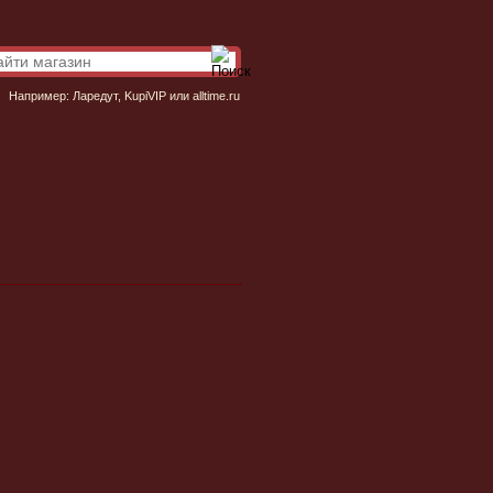
Например:
Ларедут
,
KupiVIP
или
alltime.ru