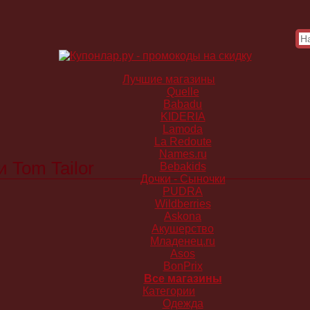
Лучшие магазины
Quelle
Babadu
KIDERIA
Lamoda
La Redoute
Names.ru
 Tom Tailor
Bebakids
Дочки - Сыночки
PUDRA
Wildberries
Askona
Акушерство
Младенец.ru
Asos
BonPrix
Все магазины
Категории
Одежда