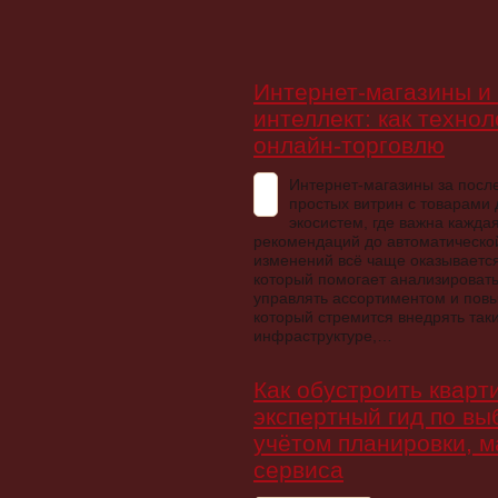
Интернет-магазины и
интеллект: как техно
онлайн-торговлю
Интернет-магазины за посл
простых витрин с товарами
экосистем, где важна кажда
рекомендаций до автоматической
изменений всё чаще оказывается
который помогает анализировать
управлять ассортиментом и повы
который стремится внедрять так
инфраструктуре,…
Как обустроить кварт
экспертный гид по вы
учётом планировки, м
сервиса