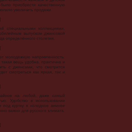
 было приобрести качественную
зволило увеличить продажи.
]
ей специальными коллекциями,
 юбилейным выпуском джинсовой
ода определённого столетия.
]
еет молодежную направленность.
такая вещь удобна, практична и
ить с джинсами, что смотрится
ет смотреться как яркая, так и
]
изайнов на любой, даже самый
ью. Удобство в использовании
е под куртку в холодное зимнее
енно важно для русского климата.
]