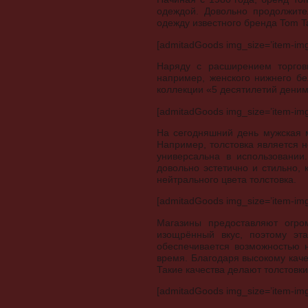
одеждой. Довольно продолжите
одежду известного бренда Tom Ta
[admitadGoods img_size=’item-img-t
Наряду с расширением торгов
например, женского нижнего б
коллекции «5 десятилетий деним
[admitadGoods img_size=’item-img-t
На сегодняшний день мужская м
Например, толстовка является 
универсальна в использовании
довольно эстетично и стильно,
нейтрального цвета толстовка.
[admitadGoods img_size=’item-img-t
Магазины предоставляют огро
изощрённый вкус, поэтому эт
обеспечивается возможностью н
время. Благодаря высокому качес
Такие качества делают толстовк
[admitadGoods img_size=’item-img-t