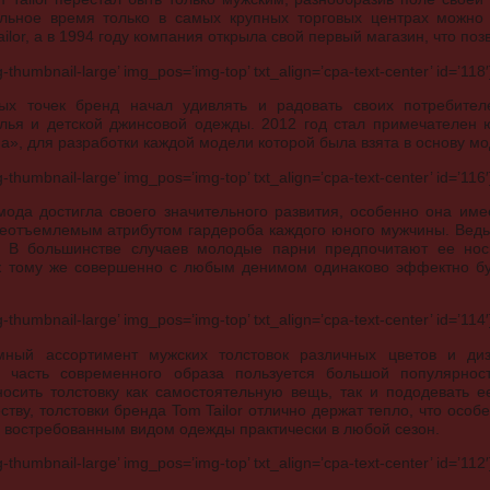
льное время только в самых крупных торговых центрах можно
ilor, а в 1994 году компания открыла свой первый магазин, что по
humbnail-large’ img_pos=’img-top’ txt_align=’cpa-text-center’ id=’118′
ых точек бренд начал удивлять и радовать своих потребител
елья и детской джинсовой одежды. 2012 год стал примечателен
а», для разработки каждой модели которой была взята в основу м
humbnail-large’ img_pos=’img-top’ txt_align=’cpa-text-center’ id=’116′
ода достигла своего значительного развития, особенно она им
неотъемлемым атрибутом гардероба каждого юного мужчины. Ведь 
. В большинстве случаев молодые парни предпочитают ее нос
 к тому же совершенно с любым денимом одинаково эффектно буд
humbnail-large’ img_pos=’img-top’ txt_align=’cpa-text-center’ id=’114′
мный ассортимент мужских толстовок различных цветов и д
а часть современного образа пользуется большой популярност
осить толстовку как самостоятельную вещь, так и пододевать е
тву, толстовки бренда Tom Tailor отлично держат тепло, что особ
и востребованным видом одежды практически в любой сезон.
humbnail-large’ img_pos=’img-top’ txt_align=’cpa-text-center’ id=’112′