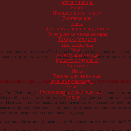
Детские товары
Книги
Путешествия и туризм
Доставка еды
Часы
Доставка цветов и подарков
Электроника и компьютеры
Товары для дома
Спорт и отдых
Обувь
тановились на толстовке? Не гадайте, не тратьте время на выбор
Аксессуары и мода
енном интернет-магазине — оптимальное сочетание цены и каче
Красота и здоровье
Для авто
Игры
Товары для животных
женская и детская одежда по доступным це
Лучшие промокоды
Блог
Распродажи детской одежды
д Tom Tailor ведёт свою историю с 1962 года. Дословный пере
Помощь
 «Портной Том», что не случайно, ведь данная одежда ор
. Изначально в свет выпускались исключительно мужские рубашки
высокого уровня качества и небольшой стоимости. Конечно, в да
себя даже нижнее бельё и верхнюю одежду.
humbnail-large’ img_pos=’img-top’ txt_align=’cpa-text-center’ id=’120′
 Tailor перестал быть только мужским, разнообразив поле своей