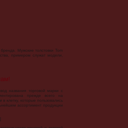
 бренда. Мужские толстовки Tom
ства, примером служат модели,
нам!
вод названия торговой марки с
иентирована прежде всего на
 в клетку, которые пользовались
льнейшем ассортимент продукции
]
 деятельности женской и детской