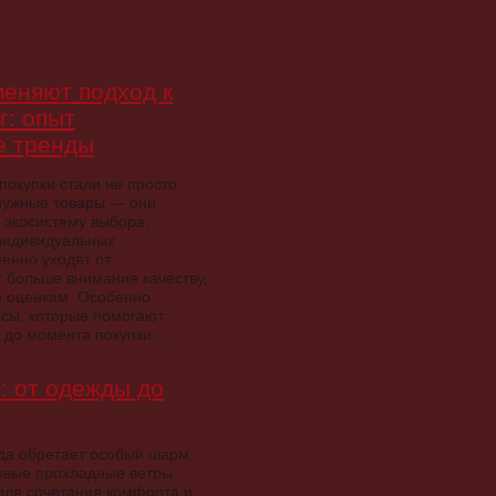
меняют подход к
г: опыт
е тренды
покупки стали не просто
нужные товары — они
 экосистему выбора,
 индивидуальных
енно уходят от
 больше внимания качеству,
м оценкам. Особенно
исы, которые помогают
х до момента покупки….
: от одежды до
ода обретает особый шарм.
ервые прохладные ветры
для сочетания комфорта и