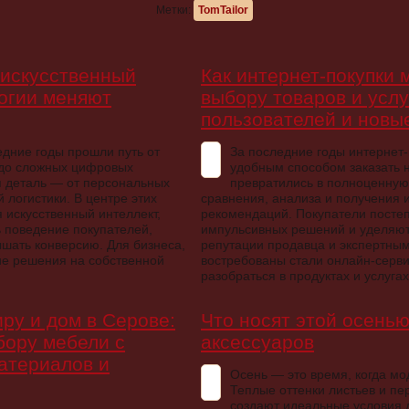
Метки:
TomTailor
 искусственный
Как интернет-покупки 
логии меняют
выбору товаров и услу
пользователей и новы
едние годы прошли путь от
За последние годы интернет-
 до сложных цифровых
удобным способом заказать 
я деталь — от персональных
превратились в полноценную
 логистики. В центре этих
сравнения, анализа и получения
 искусственный интеллект,
рекомендаций. Покупатели постеп
 поведение покупателей,
импульсивных решений и уделяют
шать конверсию. Для бизнеса,
репутации продавца и экспертны
ие решения на собственной
востребованы стали онлайн-серв
разобраться в продуктах и услуга
иру и дом в Серове:
Что носят этой осенью
бору мебели с
аксессуаров
атериалов и
Осень — это время, когда м
Теплые оттенки листьев и п
создают идеальные условия 