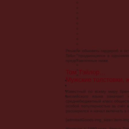
Решили обновить гардероб и ос
Tailor, продающиеся в одноим
представленные ниже.
Том Тэйлор…
Мужские толстовки, 
Известный по всему миру брен
английского языка означает
среднебюджетный класс общества
особой популярностью за счёт 
расширился и начал включать в 
[admitadGoods img_size=’item-img-t
Начиная с 1980 года, бренд Tom