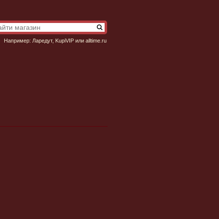
Например:
Ларедут
,
KupiVIP
или
alltime.ru