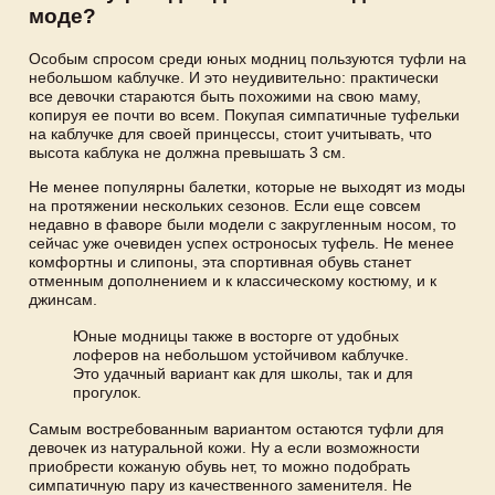
моде?
Особым спросом среди юных модниц пользуются туфли на
небольшом каблучке. И это неудивительно: практически
все девочки стараются быть похожими на свою маму,
копируя ее почти во всем. Покупая симпатичные туфельки
на каблучке для своей принцессы, стоит учитывать, что
высота каблука не должна превышать 3 см.
Не менее популярны балетки, которые не выходят из моды
на протяжении нескольких сезонов. Если еще совсем
недавно в фаворе были модели с закругленным носом, то
сейчас уже очевиден успех остроносых туфель. Не менее
комфортны и слипоны, эта спортивная обувь станет
отменным дополнением и к классическому костюму, и к
джинсам.
Юные модницы также в восторге от удобных
лоферов на небольшом устойчивом каблучке.
Это удачный вариант как для школы, так и для
прогулок.
Самым востребованным вариантом остаются туфли для
девочек из натуральной кожи. Ну а если возможности
приобрести кожаную обувь нет, то можно подобрать
симпатичную пару из качественного заменителя. Не