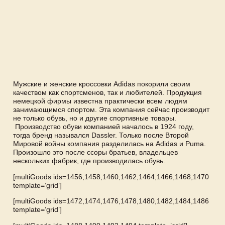
Мужские и женские кроссовки Adidas покорили своим
качеством как спортсменов, так и любителей. Продукция
немецкой фирмы известна практически всем людям
занимающимся спортом. Эта компания сейчас производит
не только обувь, но и другие спортивные товары.
Производство обуви компанией началось в 1924 году,
тогда бренд назывался Dassler. Только после Второй
Мировой войны компания разделилась на Adidas и Puma.
Произошло это после ссоры братьев, владельцев
нескольких фабрик, где производилась обувь.
[multiGoods ids=1456,1458,1460,1462,1464,1466,1468,1470
template=’grid’]
[multiGoods ids=1472,1474,1476,1478,1480,1482,1484,1486
template=’grid’]