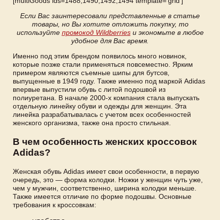
[multiGoods ids=1488,1490,1492,1494 template=’grid’]
Если Вас заинтересовали представленные в статье
товары, но Вы хотите отложить покупку, то
используйте
промокод Wildberries
и экономьте в любое
удобное для Вас время.
Именно под этим брендом появилось много новинок,
которые позже стали применяться повсеместно. Ярким
примером являются съемные шипы для бутсов,
выпущенные в 1949 году. Также именно под маркой Adidas
впервые выпустили обувь с литой подошвой из
полиуретана. В начале 2000-х компания стала выпускать
отдельную линейку обуви и одежды для женщин. Эта
линейка разрабатывалась с учетом всех особенностей
женского организма, также она просто стильная.
В чем особенность женских кроссовок
Adidas?
Женская обувь Adidas имеет свои особенности, в первую
очередь, это — форма колодки. Ножки у женщин чуть уже,
чем у мужчин, соответственно, ширина колодки меньше.
Также имеется отличие по форме подошвы. Основные
требования к кроссовкам: