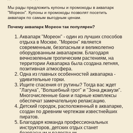
Мы рады предложить купоны и промокоды в аквапарк
"Мореон". Купоны и промокоды позволят посетить
аквапарк по самым выгодным ценам.
Почему аквапарк Мореон так популярен?
Аквапарк "Мореон" - один из лучших способов
отдыха в Москве. "Мореон" является
современным, безопасным и великолепно
оборудованным аквапарком. Благодаря
вечнозеленым тропическим растениям, на
территории Аквапарка была создана летняя,
позитивная атмосфера.
Одна из главных особенностей аквапарка -
удивительные горки.
Ищите спасения от рутины? Тогда вас ждет
"Лагуна", "Волшебный грот" и "Зона джакузи".
Многочисленные бани и парные комплексы
обеспечат замечательную релаксацию.
Детский городок, расположенный в аквапарке,
создан по древним чертежам известнейших
пиратов.
Благодаря команда профессиональных
инструкторов, детских отдых станет
безопасным и радостным.