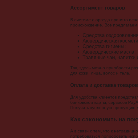
Ассортимент товаров
В системе аюрведа принято испо
происхождение. Все предлагаемы
Средства оздоровления
Аювердическая космети
Средства гигиены;
Аювердические масла;
Травяные чаи, напитки и
Так, здесь можно приобрести р
для кожи, лица, волос и тела.
Оплата и доставка товаров
Для удобства клиентов предста
банковской карты, сервисов Pay
Получить купленную продукцию м
Как сэкономить на по
А в связи с тем, что к нетрадиц
потребоваться попробовать испо