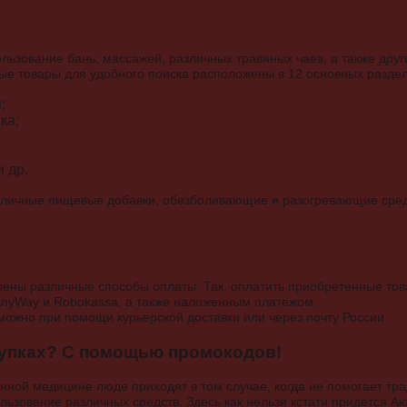
льзование бань, массажей, различных травяных чаев, а также дру
е товары для удобного поиска расположены в 12 основных раздел
;
ка;
 др.
азличные пищевые добавки, обезболивающие и разогревающие сред
влены различные способы оплаты. Так, оплатить приобретенные т
AnyWay и Robokassa, а также наложенным платежом.
ожно при помощи курьерской доставки или через почту России.
купках? С помощью промокодов!
ионной медицине люде приходят в том случае, когда не помогает т
льзование различных средств. Здесь как нельзя кстати придется 