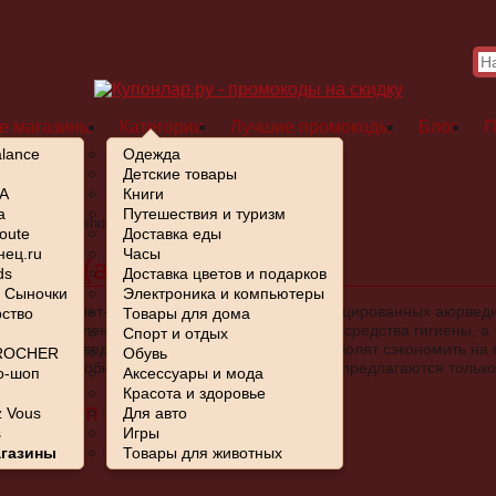
е магазины
Категории
Лучшие промокоды
Блог
П
lance
Одежда
Детские товары
A
Книги
a
Путешествия и туризм
в
/
Ayurveda-shop
oute
Доставка еды
ец.ru
Часы
 шоп (ayurveda-shop.ru)
ds
Доставка цветов и подарков
- Сыночки
Электроника и компьютеры
собой интернет-магазин оригинальных сертифицированных аюрвед
ство
Товары для дома
на представлена косметика, пищевые добавки, средства гигиены, а
Спорт и отдых
найдете Аюрведа Шоп промокоды, которые позволят сэкономить на 
ROCHER
Обувь
 постоянно обновляются, благодаря чему вам предлагаются тольк
о-шоп
Аксессуары и мода
Красота и здоровье
веда шоп
 Vous
Для авто
s
Игры
агазины
Товары для животных