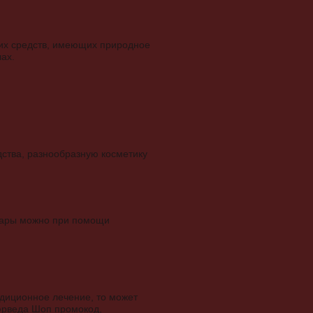
гих средств, имеющих природное
ах.
ства, разнообразную косметику
овары можно при помощи
радиционное лечение, то может
Аюрведа Шоп промокод,