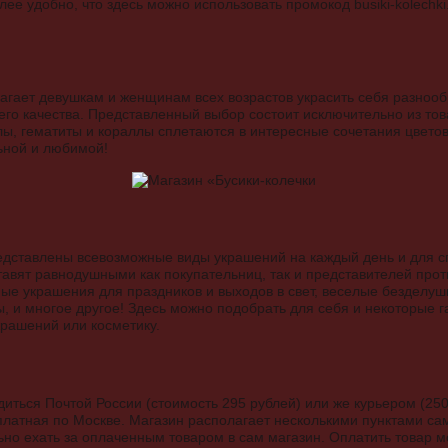
ее удобно, что здесь можно использовать промокод busiki-kolechki.
агает девушкам и женщинам всех возрастов украсить себя разноо
о качества. Представленный выбор состоит исключительно из тов
лы, гематиты и кораллы сплетаются в интересные сочетания цвето
льной и любимой!
едставлены всевозможные виды украшений на каждый день и для с
ставят равнодушными как покупательниц, так и представителей про
ные украшения для праздников и выходов в свет, веселые безделуш
, и многое другое! Здесь можно подобрать для себя и некоторые 
крашений или косметику.
иться Почтой России (стоимость 295 рублей) или же курьером (250
платная по Москве. Магазин располагает несколькими пунктами са
льно ехать за оплаченным товаром в сам магазин. Оплатить товар 