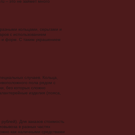
ru – это не займет много
бразными кольцами, серьгами и
аров с использованием
в и форм. С таким украшением
пециальных случаев. Кольца,
тивоположного пола рядом с
ки, без которых сложно
галантерейные изделия (пояса,
 рублей). Для заказов стоимость
мовывоза в разных частях
можно как наличными средствами