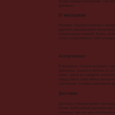
более низким расценкам. Тем бол
времени.
О магазине
Магазин «Бусики-колечки» предл
другими украшениями высочайшег
натуральных камней. Агаты, опа
легко почувствовать себя уника
Ассортимент
В магазине «Бусики-колечки» пр
браслеты, серьги и кулоны не о
ними. Здесь вы найдете элегант
представить себе жизнь женщины
портмоне), готовые комплекты у
Доставка
Доставка товаров может производ
более 3000 рублей доставка бес
столицы, так что вам необязате