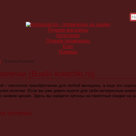
Лучшие магазины
Категории
Лучшие промокоды
Блог
Помощь
в
/
Бусики-Колечки
лечки (Busiki-kolechki.ru)
ей – неплохое приобретение для любой женщины, а еще это хоро
сики колечки. Если вы уже давно ищете для себя интересные комп
о низким ценам. Здесь вы найдете купоны на приятные скидки на 
и колечки