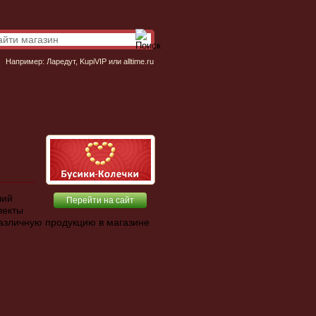
Например:
Ларедут
,
KupiVIP
или
alltime.ru
ший
Перейти на сайт
лекты
различную продукцию в магазине