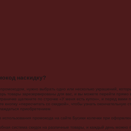
мокод наскидку?
я промокодом, нужно выбрать одно или несколько украшений, которы
еперь товары зарезервированы для вас, и вы можете перейти прямо 
траничке щелкните по строчке «У меня есть купон», и перед вами 
е кнопку «пересчитать со скидкой», чтобы узнать окончательную с
слаждаться приобретением.
обная система скидок на различные товары, и каждый день можно п