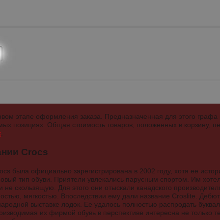
ервом этапе оформления заказа. Предназначенная для этого графа 
х позициях. Общая стоимость товаров, положенных в корзину, пе
к
.
ании Crocs
ocs была официально зарегистрирована в 2002 году, хотя ее исто
 новый тип обуви. Приятели увлекались парусным спортом. Им хотел
 не скользящую. Для этого они отыскали канадского производите
остью, мягкостью. Впоследствии ему дали название Croslite. Дебю
ародной выставке лодок. Ее удалось полностью распродать букваль
роизводимая их фирмой обувь в перспективе интересна не только т