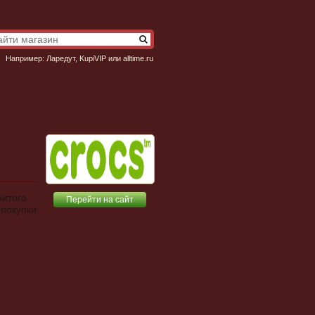
Например:
Ларедут
,
KupiVIP
или
alltime.ru
нитого
Перейти на сайт
 покупки