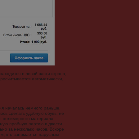
находится в левой части экрана,
ресчитывается автоматически,
рия началась немного раньше,
ось сделать удобную обувь, не
ля полимерного материала,
тную пробную партию в двести
но за несколько часов. Вскоре
ем, кто занимается парусным