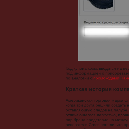
Код купона крокс вводится на п
под информацией о приобретаемы
по аналогии с
промокодами Най
Краткая история комп
Американская торговая марка Cr
когда три друга решили создать
оставляющую следов на палубе и
отличающегося легкостью, прочн
пар бренд представил на междун
основатели Crocs поняли, что п