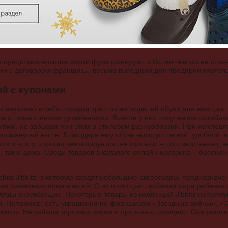
представительства марки функционируют в более чем сотне стран
твии с договором франшизы, весьма выгодным для предпринимател
й с купонами
s включает в себя порядка трех сотен моделей обуви для женщин, 
я с талантливыми дизайнерами. Вместе у них получается скомби
ями, не забывая при этом о стилевом разнообразии. При изготовл
 упомянутый выше. Благодаря ему обувь выходит легкой, удобной, 
ахи и влагу, хорошо вентилируется, не скользит – соответственно, 
, так и дома. Среди товаров в каталоге онлайн-магазина – босоножк
йка Jibbitz, в которую входят небольшие аксессуары, предназначе
на маленьких покупателей. С их помощью любимая пара ребенка с
гляды окружающих. Некоторые товары из коллекций Jibbitz напрям
. Например, есть украшения по франшизам «Звездные войны», «С
иксов. Не забыла торговая марка и про юных принцесс. Специаль