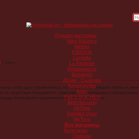
Лучшие магазины
New Balance
Melbet
KIDERIA
Lamoda
в
/
Crocs
La Redoute
Младенец.ru
Bebakids
Дочки - Сыночки
Акушерство
оны crocs дают возможность приобрести со скидкой обувь от име
Asos
ая-то акция вам понравится, советуем не откладывать оформление
YVES ROCHER
мокоды отличаются ограниченным сроком действия.
Детство-шоп
AllTime
Rendez Vous
MyToys
Все магазины
Категории
Одежда