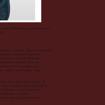
 мира. Магазины запускаются и
ей.
мужчин и детей. Для их создания
нировать непревзойденный
ении всех пар обязательно
немаркой, мягкой. Она не
великолепно подходит для
и, туфли, кроссовки, кеды,
нные для украшения обуви. В
танет гораздо оригинальнее и
ую связаны с популярными
мурфики», «Тачки»,
но для них созданы милые