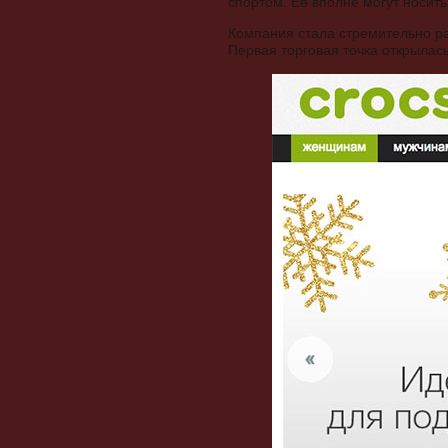
спортом. Ее вполне могут носит
Компания стала стремительно ра
Первая торговая точка открылас