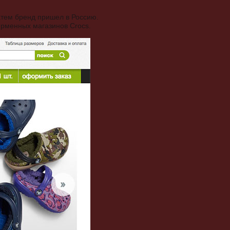
атем бренд пришел в Россию.
ирменных магазинов Crocs.