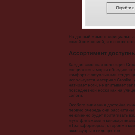
На данный момент официальные 
самой компанией, и в соответс
Ассортимент доступны
Каждая сезонная коллекция Croc
специалисты марки объединяютс
комфорт с актуальными тенденци
используется материал Croslite,
натирает ноги, не впитывает зап
повседневной носки как на улице
сапоги.
Особого внимания достойна лине
первую очередь они рассчитаны 
неизменно будет притягивать вз
мультфильмами и кинокартинами
«Трансформеры», с героями ком
аксессуары в виде цветов.