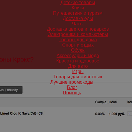
Детские товары
Книги
Путешествия и туризм
Доставка еды
Часы
Доставка цветов и подарков
Электроника и компьютеры
Товары для дома
Спорт и отдых
Обувь
Аксессуары и мода
поны Крокс?
Красота и здоровье
Для авто
Игры
Товары для животных
Лучшие промокоды
Блог
Помощь