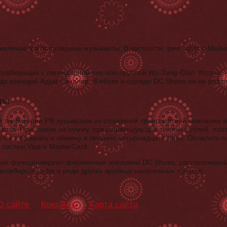
ивлекаются популярные музыканты. В частности, речь идет о Майке
ллаборация с легендарной хип-хоп-группой Wu-Tang-Clan. Кстати, 
езда комедий Адам Сэндлер. В обуви и одежде DC Shoes он не раз 
аты
й территории РФ курьерами из сторонней транспортной компании и
воза. При заказе на сумму, превышающую две тысячи рублей, плати
ся к возврату и обмену в течение четырнадцати дней. Оплатить 
систем Visa и MasterCard.
тране функционируют фирменные магазины DC Shoes, расположенные
осибирске, Уфе и ряде других крупных населенных пунктов.
О сайте
Контакты
Карта сайта