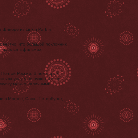
 Шиноде из Linkin Park и
известно, что большой поклонник
появлялся в фильмах.
 Почтой России. В некоторых
ть за услугу не нужно. Товары
покупку можно наличными
 в Москве, Санкт-Петербурге,