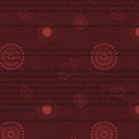
омить, который доступен каждому клиенту, – промокод dcrussia. В 
йте подходящую акцию, скопируйте комбинацию букв и/или цифр, 
но на первом этапе оформления заказа. В итоге перед вами предс
олько поклонники активного отдыха и экстремальных видов спорта
 в современной моде. Ассортимент официального российского ин
категорий:
ь бренда – модели для скейтбордистов. При их разработке
 Особое внимание уделяется прочности подошвы, фиксации
Также компания выпускает ботинки для сноубордистов, но 
едставлена кедами, сланцами, сандалиями;
вная, так и в стиле casual. В каталоге найдутся майки и фут
сы, шорты, рубашки, куртки и пальто, носки и трусы;
 гармоничного завершения образа – бейсболки, ремни, рюкз
фона, брелоки.
екции в сотрудничестве с прославленными спортсменами. На сего
терами: