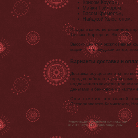
Крисом Коулом,
Майки Тэйлором,
Вэсом Кремером,
Найджой Хьюстоном.
Иногда в качестве дизайнеров пр
Трэвисе Баркере из Blink 182.
Высоко ценится эксклюзивная ко
марки – голливудский актер, зв
Варианты доставки и опл
Доставка осуществляется по все
городах работают пункты самовы
надлежащего качества принимают
деньгами и банковскими картами 
Стоит отметить, что в нашей с
Петропавловске-Камчатском, Нов
Купонлар.ру - экономия при покупках!
© 2013-2026 Все права защищены.