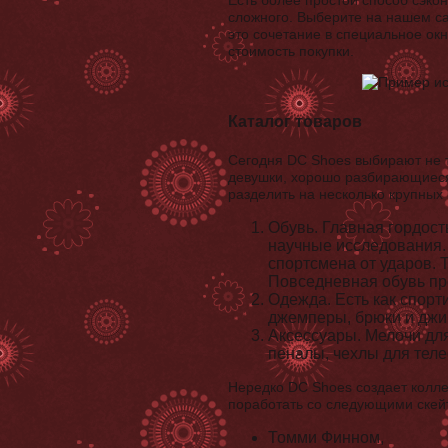
Есть более простой способ сэкон
сложного. Выберите на нашем са
это сочетание в специальное ок
стоимость покупки.
Каталог товаров
Сегодня DC Shoes выбирают не т
девушки, хорошо разбирающиеся
разделить на несколько крупных 
Обувь. Главная гордост
научные исследования.
спортсмена от ударов. 
Повседневная обувь пр
Одежда. Есть как спорти
джемперы, брюки и джин
Аксессуары. Мелочи для
пеналы, чехлы для теле
Нередко DC Shoes создает колл
поработать со следующими скей
Томми Финном,