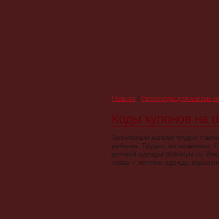
Главная
/
Промокоды для магазино
Коды купонов на de
Экономным мамам трудно сэконо
ребенка. Трудно, но возможно. С
детской одежды detkistyle.ru. Вв
товар – летнюю одежду, верхнюю