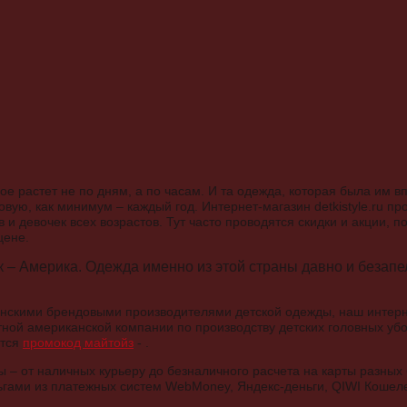
ое растет не по дням, а по часам. И та одежда, которая была им вп
новую, как минимум – каждый год. Интернет-магазин detkistyle.ru п
и девочек всех возрастов. Тут часто проводятся скидки и акции, 
цене.
 – Америка. Одежда именно из этой страны давно и безапе
анскими брендовыми производителями детской одежды, наш интер
тной американской компании по производству детских головных убо
ется
промокод майтойз
- .
 – от наличных курьеру до безналичного расчета на карты разных 
гами из платежных систем WebMoney, Яндекс-деньги, QIWI Кошеле