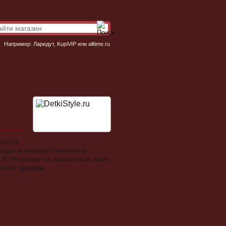
Например:
Ларедут
,
KupiVIP
или
alltime.ru
роста
кидки в интернет-магазине
 до 30 % скидки на выбранный вами
тской одежды.