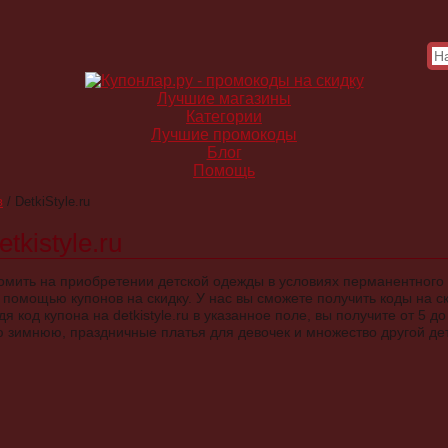
Лучшие магазины
Категории
Лучшие промокоды
Блог
Помощь
в
/
DetkiStyle.ru
tkistyle.ru
мить на приобретении детской одежды в условиях перманентного 
 помощью купонов на скидку. У нас вы сможете получить коды на с
едя код купона на detkistyle.ru в указанное поле, вы получите от 5
 зимнюю, праздничные платья для девочек и множество другой де