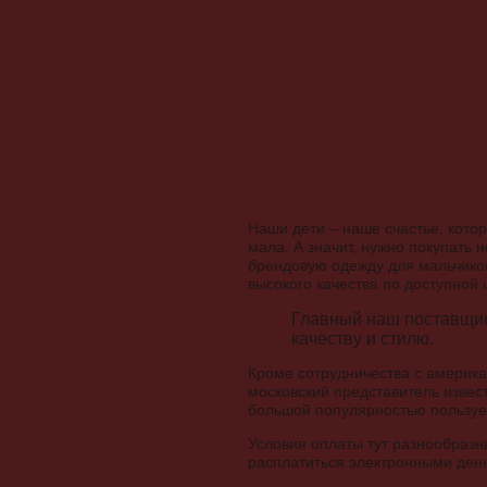
Наши дети – наше счастье, котор
мала. А значит, нужно покупать 
брендовую одежду для мальчиков 
высокого качества по доступной 
Главный наш поставщик
качеству и стилю.
Кроме сотрудничества с америк
московский представитель извес
большой популярностью пользу
Условия оплаты тут разнообразны
расплатиться электронными день