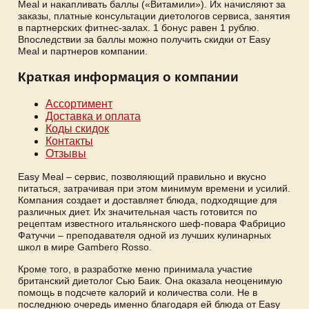
Meal и накапливать баллы («Витамили»). Их начисляют за
заказы, платные консультации диетологов сервиса, занятия
в партнерских фитнес-залах. 1 бонус равен 1 рублю.
Впоследствии за баллы можно получить скидки от Easy
Meal и партнеров компании.
Краткая информация о компании
Ассортимент
Доставка и оплата
Коды скидок
Контакты
Отзывы
Easy Meal – сервис, позволяющий правильно и вкусно
питаться, затрачивая при этом минимум времени и усилий.
Компания создает и доставляет блюда, подходящие для
различных диет. Их значительная часть готовится по
рецептам известного итальянского шеф-повара Фабрицио
Фатуччи – преподавателя одной из лучших кулинарных
школ в мире Gambero Rosso.
Кроме того, в разработке меню принимала участие
британский диетолог Сью Баик. Она оказала неоценимую
помощь в подсчете калорий и количества соли. Не в
последнюю очередь именно благодаря ей блюда от Easy