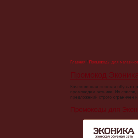
Главная
/
Промокоды для магазино
Промокод Эконика 
Качественная женская обувь от р
промокодам эконика. Их список,
предложений строго ограничен и 
Промокоды для Экон