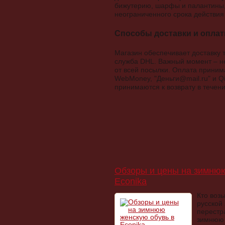
бижутерию, шарфы и палантины, 
неограниченного срока действия 
Способы доставки и опла
Магазин обеспечивает доставку 
служба DHL. Важный момент – не
от всей посылки. Оплата приним
WebMoney, "Деньги@mail.ru" и Qi
принимаются к возврату в течени
Обзоры и цены на зимнюю
Econika
Кто воз
русской
перестр
зимнюю 