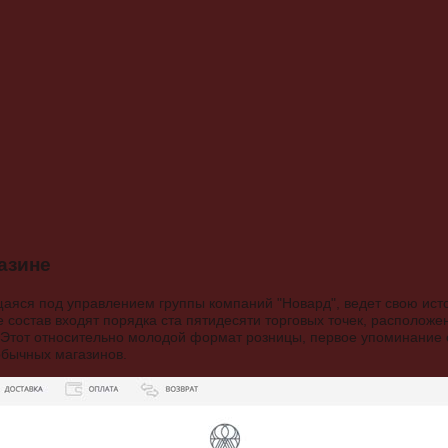
азине
щаяся под управлением группы компаний "Новард", ведет свою ист
е состав входят порядка ста пятидесяти торговых точек, расположе
Этот относительно молодой формат розницы, первое упоминание о
обычных магазинов.