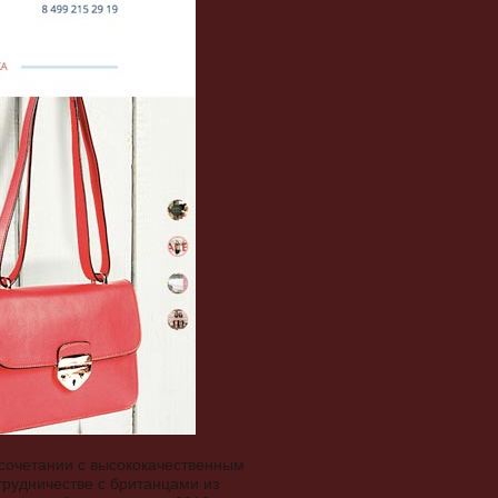
 сочетании с высококачественным
рудничестве с британцами из