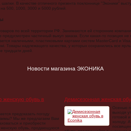
шапки. В качестве отличного презента поклоннице "Эконики" выс
на 500, 1000, 3000 и 5000 рублей.
ты
товаров по всей территории РФ. Занимаются ей сторонние компани
 предусмотрен частичный выкуп заказа. Если какая-то позиция не
ается наличными, пластиковыми картами систем MasterCard и Visa,
wi. Товары надлежащего качества, у которых сохранились все ярлы
е тридцати дней.
Новости магазина ЭКОНИКА
 женскую обувь в
Демисезонная женская обу
Осенью п
выходя у
ьмется предсказать погоду
готовой и 
 зимы? Мы же предлагаем Вам
холоду. 
аховаться и приобрести
посвящен
женскую обувь, продающуюся