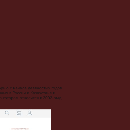
орию с начала девяностых годов
нных в России и Казахстане и
 котором относится к 2002-ому,