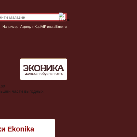
Например:
Ларедут
,
KupiVIP
или
alltime.ru
аря
льшей части выгодных
и Ekonika