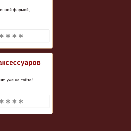
ренной формой,
✱ ✱ ✱ ✱
аксессуаров
um уже на сайте!
✱ ✱ ✱ ✱