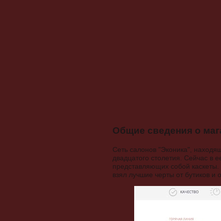
Общие сведения о маг
Сеть салонов "Эконика", находя
двадцатого столетия. Сейчас в е
представляющих собой каскеты. 
взял лучшие черты от бутиков и 