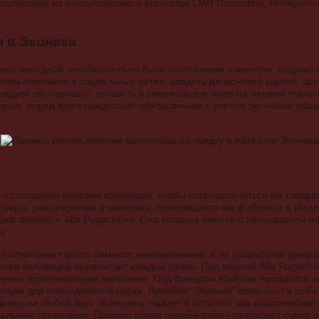
алистами из консалтингового агентства LMH Consulting. Интернет
 в Эконика
ьно выгодной, необязательно быть постоянным клиентом, подписыв
уппы компании в социальных сетях, владеть дисконтной картой, до
следует скопировать, вставить в специальное поле на первом этап
 верно, перед вами предстанет обновленная с учетом экономии об
ь от создания мужских коллекций, чтобы сосредоточиться на товар
ссуары, реализуемые в магазине, производятся на фабриках в Инди
рка фирмы – Alla Pugachova. Она создана вместе с легендарной по
к.
насчитывает около семисот наименований. К их разработке привл
ние коллекций происходит каждый сезон. Под маркой Alla Pugacho
менно привлекающие внимание. Под брендом RiaRosa продается э
ящая для повседневной носки. Линейки "Эконика" включают в себя 
анцы на любой вкус. Женщины найдут в каталоге как классические 
уальные тенденции. Помимо обуви онлайн-салон реализует сумки и