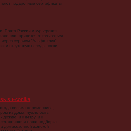
тупают подарочные сертификаты
и: Почта России и курьерская
 подошла, придется отказываться
 через сервисы "Альфа-клик",
ки и отсутствуют следы носки,
вь в Econika
огода весьма переменчива,
тром из дома, нужно быть
к дождю, и к ветру, и к
А сегодняшняя наша подборка
а демисезонной женской