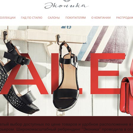
гатый выбор доступных по цене товаров и удобное расположение в
рьером. Широкомасштабный ребрендинг "Эконика" проводила в сот