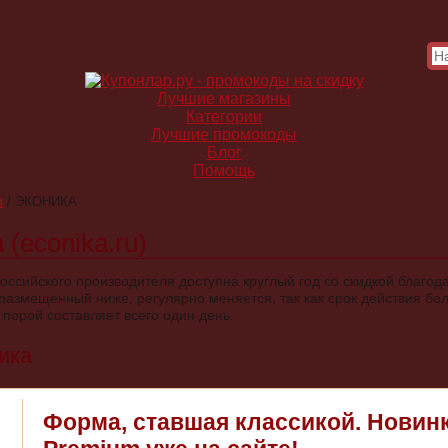
Лучшие магазины
Категории
Лучшие промокоды
Блог
Помощь
в
/
ЭКОНИКА
(econika.ru)
оссийского производителя доступна круглый год со скидкой благод
 размещенный ниже, регулярно меняется, так как срок действия бо
порой составляет всего один день.
ика
Форма, ставшая классикой. Новинк