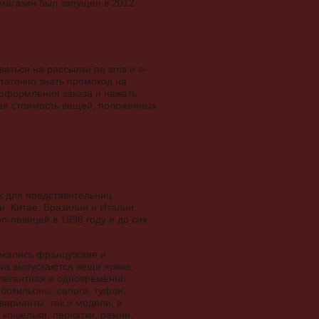
-магазин был запущен в 2012
аться на рассылки по sms и e-
статочно знать промокод на
е оформления заказа и нажать
щая стоимость вещей, положенных
ах для представительниц
и, Китае, Бразилии и Италии.
п-певицей в 1996 году и до сих
екались французские и
va выпускаются вещи яркие,
легантная и одновременно
ботильоны, сапоги, туфли,
варианты, так и модели, в
 кошельки, перчатки, ремни,