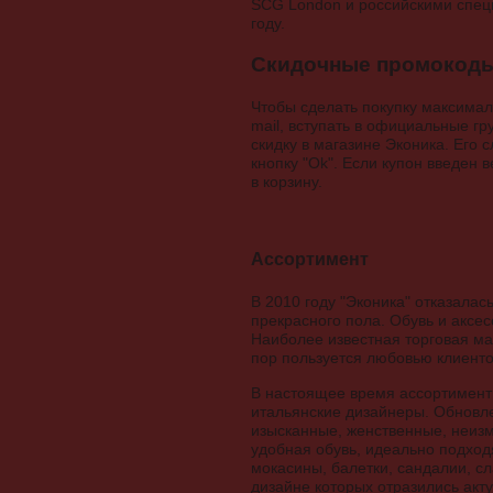
SCG London и российскими специ
году.
Скидочные промокоды
Чтобы сделать покупку максимал
mail, вступать в официальные гр
скидку в магазине Эконика. Его 
кнопку "Ok". Если купон введен
в корзину.
Ассортимент
В 2010 году "Эконика" отказалас
прекрасного пола. Обувь и аксе
Наиболее известная торговая ма
пор пользуется любовью клиенто
В настоящее время ассортимент 
итальянские дизайнеры. Обновле
изысканные, женственные, неиз
удобная обувь, идеально подход
мокасины, балетки, сандалии, сл
дизайне которых отразились акт