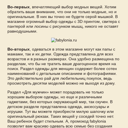
Во-первых
, впечатляющий выбор модных вещей. Хотим
обратить ваше внимание, что они не только модные, но и
оригинальные. В них вы точно не будете серой мышкой. В
магазине огромный выбор одежды с 3D принтом, свитера с
пантерой или лосины с рисунком мышц, никого не оставят
равнодушными.
Во-вторых
, одеваться в этом магазине могут как папы с
мамами, так и их детки. Одежда представлена для всех
возрастов и в разных размерах. Она удобно размещена по
разделам, что бы не тратить ваше драгоценное время на
поиск. Раздел одежды для женщин содержит более сотен
наименований с детальным описанием и фотографиями.
Это действительно рай для любительниц покупок, ведь
просмотреть десятки моделей можно не выходя из дому.
Раздел «Для мужчин» может порадовать не только
хорошим выбором одежды, но еще и различными
гаджетами, без которых окружающий мир, так скучен. В
детском разделе представлена одежда, аксессуары и
игрушки. Тут вы можете приобрести милую шапочку или
оригинальный рюкзак. Таких вещей у соседей точно нет.
Ваш ребенок будет стильным. А, промокод fabylonia
позволит вам красиво одевать всю семью без создания