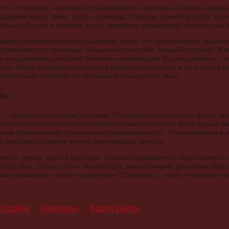
сти от города, в который осуществляется доставка. Магазин предла
здушные шары, вазы, торты, шоколад, открытки ручной работы. Есл
ообщит об этом в течение суток, компания гарантирует бесплатный 
чшими флористическими салонами мира, что обеспечивает высокое
 проверяется с помощью тайных покупателей. Каждый партнер "Фло
 и подробные описания букетов и композиций. Будьте уверены – вам
та. Когда определенные сорта цветов отсутствуют, а до клиента н
аксимально похожую на сделанный изначально заказ.
аты
" – широкая география доставки. Отправить цветы можно более чем
тного населенного пункта зависит стоимость услуги. Если курьер не
пания обеспечивает полную конфиденциальность. Имя заказчика и 
 с цветами послание можно при помощи записки.
алютах: рубли, евро и доллары. Оплата принимается несколькими 
ress, Visa, Diners Club и MasterCard, электронными деньгами Webm
ом квитанции в любом отделении "Сбербанка", через платежные т
О сайте
Контакты
Карта сайта