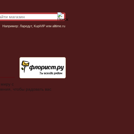
Например:
Ларедут
,
KupiVIP
или
alltime.ru
 миру с
ения, чтобы радовать вас