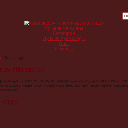
Лучшие магазины
Категории
Лучшие промокоды
Блог
Помощь
в
/
Флорист.ру
у (florist.ru)
 размещенный ниже, поможет заказать доставку цветов по России и
сотрудники нашего сайта внимательно изучают акционные предлож
рмацией!
ист.ру