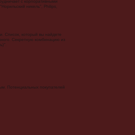
трудничает с корпоративными
Норильский никель", Philips,
ти. Список, который вы найдете
жного. Секретную комбинацию из
ь)".
ным. Потенциальных покупателей