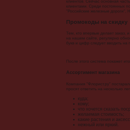
клиентов. Сейчас основная част
клиентами. Среди постоянных поку
"Российские железные дороги", 
Промокоды на скидку
Тем, кто впервые делает заказ, и
на нашем сайте, регулярно обно
букв и цифр следует вводить на
После этого система покажет ит
Ассортимент магазина
Компания "Флорист.ру" постара
просят ответить на несколько ле
куда;
кому;
что хочется сказать пос
желаемая стоимость;
какие растения и аксес
нежный или яркий.