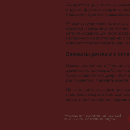
Ассортимент разнится в зависимо
игрушки, фруктовые корзины, во
недоволен букетом и заказчик с
Фирма сотрудничает только с лу
курьеров и магазинов регулярно
каталог, содержащий фотографии
изображено на фотографиях с сай
флорист создает композицию, м
Варианты доставки и опл
Важная особенность "Флорист.ру
девяносто стран мира. От конкре
букет оставляется у двери. Ком
разглашаются. Передать вместе
Цены на сайте указаны в трех в
пластиковой картой American Exp
мобильного телефона, посредств
Купонлар.ру - экономия при покупках!
© 2013-2026 Все права защищены.