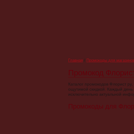
Главная
/
Промокоды для магазино
Промокод Флорист.р
Каталог промокодов Флорист ру,
ощутимой скидкой. Каждый день 
исключительно актуальной инфо
Промокоды для Флор