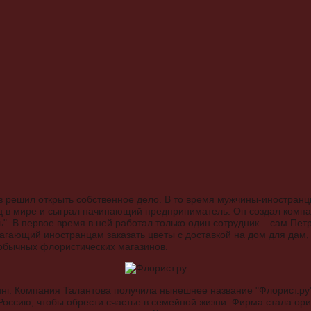
ов решил открыть собственное дело. В то время мужчины-иностранцы
ц в мире и сыграл начинающий предприниматель. Он создал комп
". В первое время в ней работал только один сотрудник – сам Пет
лагающий иностранцам заказать цветы с доставкой на дом для дам
обычных флористических магазинов.
нг. Компания Талантова получила нынешнее название "Флорист.ру
Россию, чтобы обрести счастье в семейной жизни. Фирма стала ор