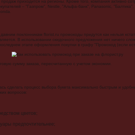
ь продаж приходится на регионы. Кроме того, компания активно со
пателей – "Газпром", Nestle, "Альфа-банк", Panasonic, "Балтика", "
Honda.
 давним поклонникам florist.ru промокоды придутся как нельзя кста
вляется. В использовании скидочного предложения нет ничего сло
 последнем этапе оформления покупки в графу "Промокод (если ест
оговую сумму заказа, пересчитанную с учетом экономии.
лась сделать процесс выбора букета максимально быстрым и удоб
гких вопросов:
редством цветов;
суары предпочтительнее;