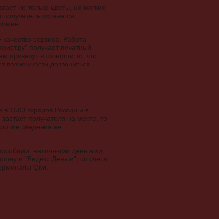
гает не только цветы, но мягкие
и получатель останется
обмен.
 качество сервиса. Работа
рист.ру" получает печатный
 привезут в точности то, что
ет возможности дозвониться,
 в 1500 городов России и в
 застает получателя на месте, то
прочие сведения не
способами: наличными деньгами,
oney и "Яндекс.Деньги", со счета
ерминалы Qiwi.