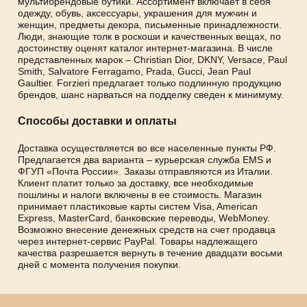
мультибрендовые бутики. Ассортимент включает в себя
одежду, обувь, аксессуары, украшения для мужчин и
женщин, предметы декора, письменные принадлежности.
Люди, знающие толк в роскоши и качественных вещах, по
достоинству оценят каталог интернет-магазина. В числе
представленных марок – Christian Dior, DKNY, Versace, Paul
Smith, Salvatore Ferragamo, Prada, Gucci, Jean Paul
Gaultier. Forzieri предлагает только подлинную продукцию
брендов, шанс нарваться на подделку сведен к минимуму.
Способы доставки и оплаты
Доставка осуществляется во все населенные пункты РФ.
Предлагается два варианта – курьерская служба EMS и
ФГУП «Почта России». Заказы отправляются из Италии.
Клиент платит только за доставку, все необходимые
пошлины и налоги включены в ее стоимость. Магазин
принимает пластиковые карты систем Visa, American
Express, MasterCard, банковские переводы, WebMoney.
Возможно внесение денежных средств на счет продавца
через интернет-сервис PayPal. Товары надлежащего
качества разрешается вернуть в течение двадцати восьми
дней с момента получения покупки.