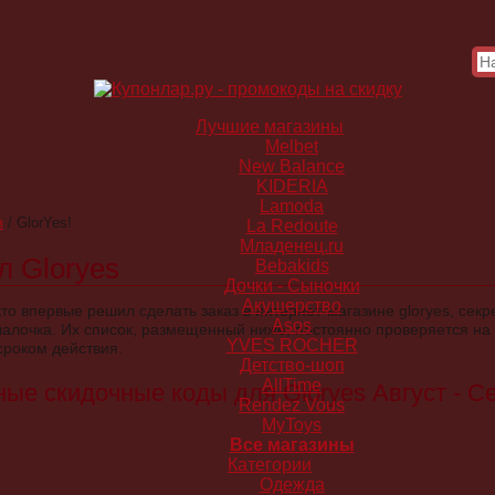
Лучшие магазины
Melbet
New Balance
KIDERIA
Lamoda
в
/
GlorYes!
La Redoute
Младенец.ru
л Gloryes
Bebakids
Дочки - Сыночки
Акушерство
кто впервые решил сделать заказ в интернет-магазине gloryes, сек
Asos
алочка. Их список, размещенный ниже, постоянно проверяется на 
YVES ROCHER
сроком действия.
Детство-шоп
AllTime
ые скидочные коды для Gloryes Август - С
Rendez Vous
MyToys
Все магазины
Категории
Одежда