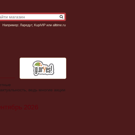
Например:
Ларедут
,
KupiVIP
или
alltime.ru
ретные
актуальность, ведь многие акции
ентябрь 2026