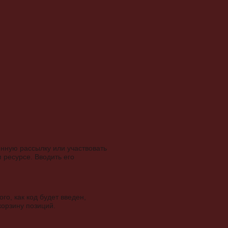
нную рассылку или участвовать
 ресурсе. Вводить его
о, как код будет введен,
корзину позиций.