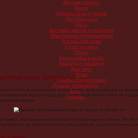
Детские товары
Книги
Путешествия и туризм
Доставка еды
Часы
Доставка цветов и подарков
Электроника и компьютеры
Товары для дома
Спорт и отдых
Обувь
Аксессуары и мода
Красота и здоровье
Для авто
Игры
дочные коды Gloryes.ru?
Товары для животных
Лучшие промокоды
язательно быть постоянным покупателем, подписываться на фирме
Блог
ать секретный код на скидку gloryes, который можно найти на нашем
Помощь
ормления заказа.
я графа, расположенная справа от информации о товаре. После тог
 В результате на экране появится уменьшенная цена положенных в 
магазине