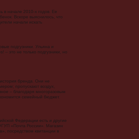
ь в начале 2010-х годов. Ее
бенок. Вскоре выяснилось, что
ители начали искать
вые подгузники. Ульяна и
 – это не только подгузники, но
 история бренда. Они не
мером; пропускают воздух,
авное – благодаря многоразовым
экономится семейный бюджет.
ийской Федерации есть и другие
 ФГУП «Почта России». Магазин
а», посредством квитанции в