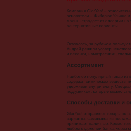
Компания GlorYes! – относительн
основатели – Жибарюк Ульяна и 
малыш страдает от аллергии на 
альтернативные варианты.
Оказалось, за рубежом пользуют
Андрей решили усовершенствоват
и пеленки, наматрасники, спаль
Ассортимент
Наиболее популярный товар из ка
содержат химических веществ; п
удерживая внутри влагу. Специа
подгузникам, которые можно сти
Способы доставки и о
GlorYes! отправляет товары по 
варианты: самовывоз из постамат
принимает наличные. Кроме того
любом отделении банка, через с