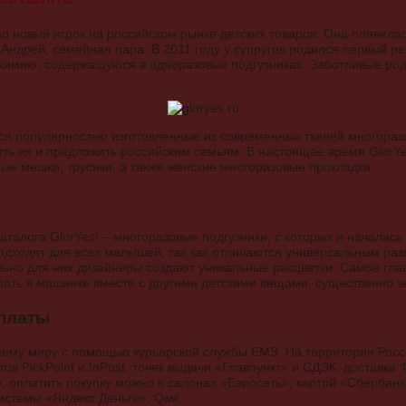
о новый игрок на российском рынке детских товаров. Она появилас
Андрей, семейная пара. В 2011 году у супругов родился первый ре
химию, содержащуюся в одноразовых подгузниках. Заботливые род
ся популярностью изготовленные из современных тканей многоразо
ь их и предложить российским семьям. В настоящее время GlorYes!
ные мешки, трусики, а также женские многоразовые прокладки.
талога GlorYes! – многоразовые подгузники, с которых и началась
одходят для всех малышей, так как отличаются универсальным раз
льно для них дизайнеры создают уникальные расцветки. Самое гл
рать в машинке вместе с другими детскими вещами, существенно 
платы
всему миру с помощью курьерской службы EMS. На территории Росс
ов PickPoint и InPost, точек выдачи «Главпункт» и СДЭК, доставка
, оплатить покупку можно в салонах «Евросеть», картой «Сбербанк
истемы «Яндекс.Деньги», Qiwi.