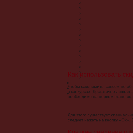
Как использовать ски
Чтобы сэкономить, совсем не об
в конкурсах. Достаточно лишь зн
необходимо на первом этапе оф
Для этого существует специальна
следует нажать на кнопку «Ok».
Краткие сведения о 