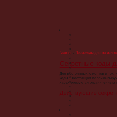
Главная
/
Промокоды для магазино
Секретные коды д
Для постоянных клиентов и тех, 
коды – настоящая палочка-выруч
характеризуются ограниченным 
Действующие секретн