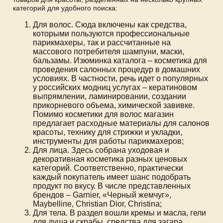
категорий для удобного поиска:
Для волос. Сюда включены как средства,
которыми пользуются профессиональные
парикмахеры, так и рассчитанные на
массового потребителя шампуни, маски,
бальзамы. Изюминка каталога – косметика для
проведения салонных процедур в домашних
условиях. В частности, речь идет о популярных
у российских модниц услугах – кератиновом
выпрямлении, ламинировании, создании
прикорневого объема, химической завивке.
Помимо косметики для волос магазин
предлагает расходные материалы для салонов
красоты, технику для стрижки и укладки,
инструменты для работы парикмахеров;
Для лица. Здесь собрана уходовая и
декоративная косметика разных ценовых
категорий. Соответственно, практически
каждый покупатель имеет шанс подобрать
продукт по вкусу. В числе представленных
брендов – Garnier, «Черный жемчуг»,
Maybelline, Christian Dior, Christina;
Для тела. В раздел вошли кремы и масла, гели
для душа и скрабы, средства для загара,