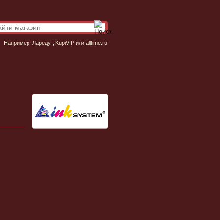
Например:
Ларедут
,
KupiVIP
или
alltime.ru