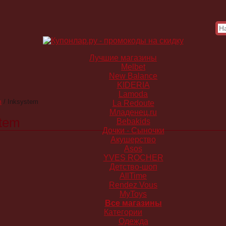
Лучшие магазины
Melbet
New Balance
KIDERIA
Lamoda
в
/
Inksystem
La Redoute
Младенец.ru
tem
Bebakids
Дочки - Сыночки
Акушерство
Asos
YVES ROCHER
Детство-шоп
AllTime
Rendez Vous
MyToys
Все магазины
Категории
Одежда