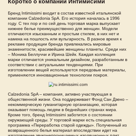
Коротко о компании Интимисими
Бренд Intimissimi входит в состав известной итальянской
компании Calzedonia SpA. Его история началась в 1996
году. С тех пор и по сей день торговая марка выпускает
нижнее белье преимущественно для женщин. Модели
отличаются изысканным и простым стилем, в них нет и
намека на пошлость или вульгарность. В разное время к
рекламе продукции бренда привлекались мировые
знаменитости, красивейшие женщины планеты. Среди них
– Моника Беллуччи и Ирина Шейк. Каждая коллекция
марки отличается уникальным дизайном, разработанным в
соответствии с актуальными тенденциями. При
изготовлении вещей используются передовые материалы,
применяются инновационные технологии покроя.
Calzedonia SpA – компания, активно участвующая в
общественной жизни. Она поддерживает Фонд Сан Дзено –
некоммерческую гуманитарную организацию, которая
оказывает помощь людям в беднейших странах мира.
Кроме того, бренд Intimissimi заботится о состоянии
окружающей среды. У торговой марки есть специальная
программа «Переработка старой одежды». Полученный из
возвращенного белья материал впоследствии идет на
изготовление звуконепроницаемых изоляционных плит.