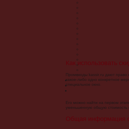
Как использовать ски
Промокоды kassir.ru дают право 
какое-либо одно конкретное мер
специальное окно.
Его можно найти на первом этап
уменьшенную общую стоимость п
Общая информация о