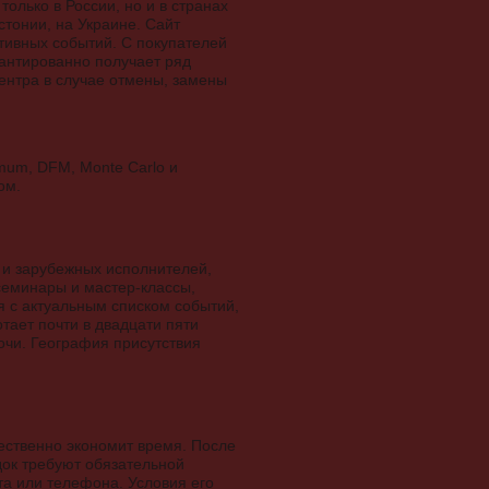
олько в России, но и в странах
тонии, на Украине. Сайт
тивных событий. С покупателей
рантированно получает ряд
ентра в случае отмены, замены
mum, DFM, Monte Carlo и
ом.
 и зарубежных исполнителей,
семинары и мастер-классы,
я с актуальным списком событий,
тает почти в двадцати пяти
Сочи. География присутствия
ественно экономит время. После
док требуют обязательной
та или телефона. Условия его