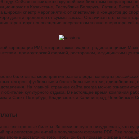
99 году. Сейчас он считается крупнейшим билетным оператором не т
ционируют в Казахстане, Республике Беларусь, Латвии, Литве и Эс
а широкий спектр мероприятий: от спектаклей и концертов до спор
мере десяти процентов от суммы заказа. Оплачивая его, клиент га
ания гарантирует оповещение посредством звонка оператора call-ц
ргской корпорации PMI, которая также владеет радиостанциями Maxi
ентством, промоутерской фирмой, рестораном, медицинским центр
ество билетов на мероприятия разного рода: концерты российских
стных театров, футбольные и баскетбольные матчи, единоборства, 
едставления. На главной странице сайта всегда можно ознакомитьс
любителей культурного отдыха. В настоящее время компания рабо
сква и Санкт-Петербург, Владивосток и Калининград, Челябинск и 
платы
пны электронные билеты. За ними не нужно никуда ехать, что сущ
ый при регистрации e-mail в популярном формате PDF. Ряд площа
там вполне достаточно того, чтобы он был показан с экрана планше