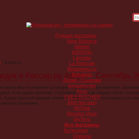
Лучшие магазины
New Balance
Melbet
KIDERIA
Lamoda
в
/
Kassir.ru
La Redoute
Младенец.ru
док в Кассир.ру Август - Сентябрь 
Bebakids
Дочки - Сыночки
Акушерство
вою жизнь без посещения культурно-массовых мероприятий, промок
Asos
одкой. Благодаря купонам, опубликованным на нашем сайте, получ
YVES ROCHER
го. Единственный важный момент – торопитесь воспользоваться пон
Детство-шоп
ложений ограничен.
AllTime
Rendez Vous
MyToys
Все магазины
Категории
Одежда