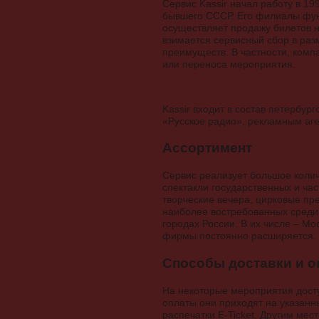
Сервис Kassir начал работу в 19
бывшего СССР. Его филиалы функ
осуществляет продажу билетов н
взимается сервисный сбор в раз
преимуществ. В частности, комп
или переноса мероприятия.
Kassir входит в состав петербу
«Русское радио», рекламным аг
Ассортимент
Сервис реализует большое колич
спектакли государственных и ча
творческие вечера, цирковые пр
наиболее востребованных среди 
городах России. В их числе – Мо
фирмы постоянно расширяется.
Способы доставки и о
На некоторые мероприятия досту
оплаты они приходят на указанн
распечатки E-Ticket. Другим мес