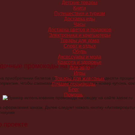
Детские товары
Книги
Путешествия и туризм
Доставка еды
Часы
Доставка цветов и подарков
Электроника и компьютеры
Товары для дома
Спорт и отдых
Обувь
Аксессуары и мода
Красота и здоровье
дочные промокоды на kassir.ru?
Для авто
Игры
на приобретении билетов со скидкой от пяти до пятидесяти процен
Товары для животных
оприятие. Чтобы сэкономить, необходимо ввести номер купона, со
Лучшие промокоды
Блог
Помощь
е оформления заказа. Далее следует нажать кнопку «Активировать»
окупки.
 проекте