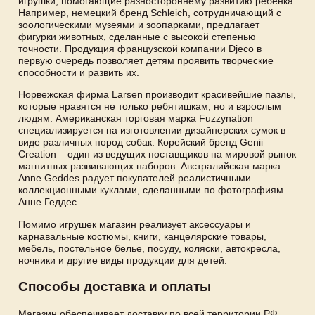
игрушки, помогающие разностороннему развитию ребенка.
Например, немецкий бренд Schleich, сотрудничающий с
зоологическими музеями и зоопарками, предлагает
фигурки животных, сделанные с высокой степенью
точности. Продукция французской компании Djeco в
первую очередь позволяет детям проявить творческие
способности и развить их.
Норвежская фирма Larsen производит красивейшие пазлы,
которые нравятся не только ребятишкам, но и взрослым
людям. Американская торговая марка Fuzzynation
специализируется на изготовлении дизайнерских сумок в
виде различных пород собак. Корейский бренд Genii
Creation – один из ведущих поставщиков на мировой рынок
магнитных развивающих наборов. Австралийская марка
Anne Geddes радует покупателей реалистичными
коллекционными куклами, сделанными по фотографиям
Анне Геддес.
Помимо игрушек магазин реализует аксессуары и
карнавальные костюмы, книги, канцелярские товары,
мебель, постельное белье, посуду, коляски, автокресла,
ночники и другие виды продукции для детей.
Способы доставка и оплаты
Магазин обеспечивает доставку по всей территории РФ.