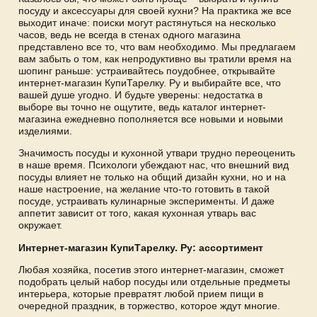
посуду и аксессуары для своей кухни? На практика же все
выходит иначе: поиски могут растянуться на несколько
часов, ведь не всегда в стенах одного магазина
представлено все то, что вам необходимо. Мы предлагаем
вам забыть о том, как непродуктивно вы тратили время на
шопинг раньше: устраивайтесь поудобнее, открывайте
интернет-магазин КупиТарелку. Ру и выбирайте все, что
вашей душе угодно. И будьте уверены: недостатка в
выборе вы точно не ощутите, ведь каталог интернет-
магазина ежедневно пополняется все новыми и новыми
изделиями.
Значимость посуды и кухонной утвари трудно переоценить
в наше время. Психологи убеждают нас, что внешний вид
посуды влияет не только на общий дизайн кухни, но и на
наше настроение, на желание что-то готовить в такой
посуде, устраивать кулинарные эксперименты. И даже
аппетит зависит от того, какая кухонная утварь вас
окружает.
Интернет-магазин КупиТарелку. Ру: ассортимент
Любая хозяйка, посетив этого интернет-магазин, сможет
подобрать целый набор посуды или отдельные предметы
интерьера, которые превратят любой прием пищи в
очередной праздник, в торжество, которое ждут многие.