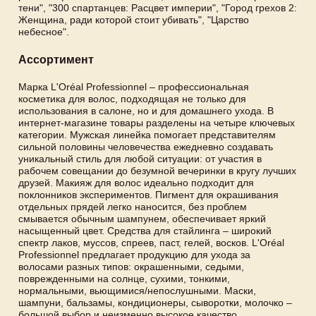
тени", "300 спартанцев: Расцвет империи", "Город грехов 2:
Женщина, ради которой стоит убивать", "Царство
небесное".
Ассортимент
Марка L'Oréal Professionnel – профессиональная
косметика для волос, подходящая не только для
использования в салоне, но и для домашнего ухода. В
интернет-магазине товары разделены на четыре ключевых
категории. Мужская линейка помогает представителям
сильной половины человечества ежедневно создавать
уникальный стиль для любой ситуации: от участия в
рабочем совещании до безумной вечеринки в кругу лучших
друзей. Макияж для волос идеально подходит для
поклонников экспериментов. Пигмент для окрашивания
отдельных прядей легко наносится, без проблем
смывается обычным шампунем, обеспечивает яркий
насыщенный цвет. Средства для стайлинга – широкий
спектр лаков, муссов, спреев, паст, гелей, восков. L'Oréal
Professionnel предлагает продукцию для ухода за
волосами разных типов: окрашенными, седыми,
поврежденными на солнце, сухими, тонкими,
нормальными, вьющимися/непослушными. Маски,
шампуни, бальзамы, кондиционеры, сыворотки, молочко –
большой выбор и неизменно высокое качество.