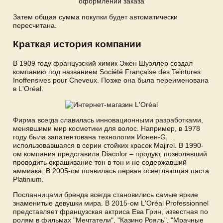
Затем общая сумма покупки будет автоматически
пересчитана.
Краткая история компании
В 1909 году французский химик Эжен Шуэллер создал
компанию под названием Société Française des Teintures
Inoffensives pour Cheveux. Позже она была переименована
в L'Oréal.
Фирма всегда славилась инновационными разработками,
менявшими мир косметики для волос. Например, в 1978
году была запатентована технология Ионен-G,
использовавшаяся в серии стойких красок Majirel. В 1990-
ом компания представила Diacolor – продукт, позволявший
проводить окрашивание тон в тон и не содержавший
аммиака. В 2005-ом появилась первая осветляющая паста
Platinium.
Посланницами бренда всегда становились самые яркие
знаменитые девушки мира. В 2015-ом L'Oréal Professionnel
представляет французская актриса Ева Грин, известная по
ролям в фильмах "Мечтатели", "Казино Рояль", "Мрачные