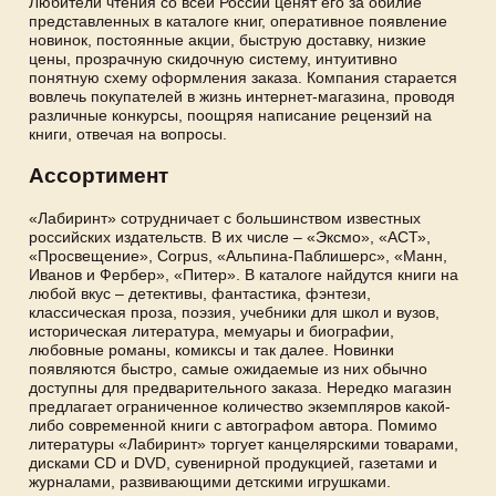
Любители чтения со всей России ценят его за обилие
представленных в каталоге книг, оперативное появление
новинок, постоянные акции, быструю доставку, низкие
цены, прозрачную скидочную систему, интуитивно
понятную схему оформления заказа. Компания старается
вовлечь покупателей в жизнь интернет-магазина, проводя
различные конкурсы, поощряя написание рецензий на
книги, отвечая на вопросы.
Ассортимент
«Лабиринт» сотрудничает с большинством известных
российских издательств. В их числе – «Эксмо», «АСТ»,
«Просвещение», Corpus, «Альпина-Паблишерс», «Манн,
Иванов и Фербер», «Питер». В каталоге найдутся книги на
любой вкус – детективы, фантастика, фэнтези,
классическая проза, поэзия, учебники для школ и вузов,
историческая литература, мемуары и биографии,
любовные романы, комиксы и так далее. Новинки
появляются быстро, самые ожидаемые из них обычно
доступны для предварительного заказа. Нередко магазин
предлагает ограниченное количество экземпляров какой-
либо современной книги с автографом автора. Помимо
литературы «Лабиринт» торгует канцелярскими товарами,
дисками CD и DVD, сувенирной продукцией, газетами и
журналами, развивающими детскими игрушками.