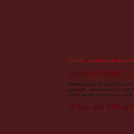
Главная
/
Промокоды для магазино
Купон на скидку в
Размещённый ниже купон на ски
дешевле. Теперь не нужно трати
представлено на этой странице!
Купоны для Люби до