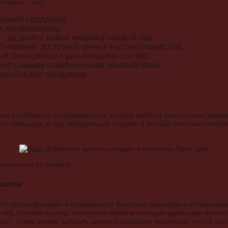
Алмаз» - это:
ваний продукции;
я ассортимента;
- до десяти новых моделей каждый год;
тношение доступной цены и высокого качества;
ый функционал и разнообразие стилей;
нное самыми современными технологиями;
каты на всю продукцию.
шанс приобрести понравившуюся модель мебели значительно дешевл
сь промокод, а при оформлении покупки в онлайн-магазине необхо
ассчитана со скидкой.
азина
ной классификации и возможности быстрого перехода в интересую
лей. Онлайн-каталог корпусной мебели оснащён удобными фильтра
на). Также можно выбрать ценовой диапазон продукции «от» и «до