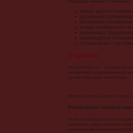
Корпусная мебель от компании «
свыше двухсот наимено
регулярная оптимизаци
постоянное обновление 
всегда оптимальное соо
эргономика, продуманн
производство, оснащё
гигиенические сертифи
О купонах
Купон lubidom.ru - уникальный 
скопировать представленный зде
соответствующем поле заказа.
Итоговая сумма к оплате будет р
Ассортимент интернет-маг
Удобство выбора состоит в удоб
сравнения представленных моде
габаритам (высота*ширина*глуби