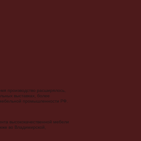
емя производство расширялось,
льных выставках, более
ю мебельной промышленности РФ.
ента высококачественной мебели
акже во Владимирской,