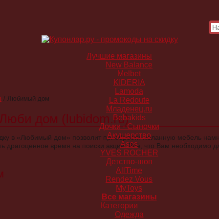
Лучшие магазины
New Balance
Melbet
KIDERIA
Lamoda
в
/
Любимый дом
La Redoute
Младенец.ru
 Люби дом (lubidom.ru)
Bebakids
Дочки - Сыночки
Акушерство
дку в «Любимый дом» позволит приобрести желанную мебель нам
Asos
ть драгоценное время на поиски акций. Всё, что Вам необходимо 
YVES ROCHER
Детство-шоп
AllTime
м
Rendez Vous
MyToys
Все магазины
Категории
Одежда