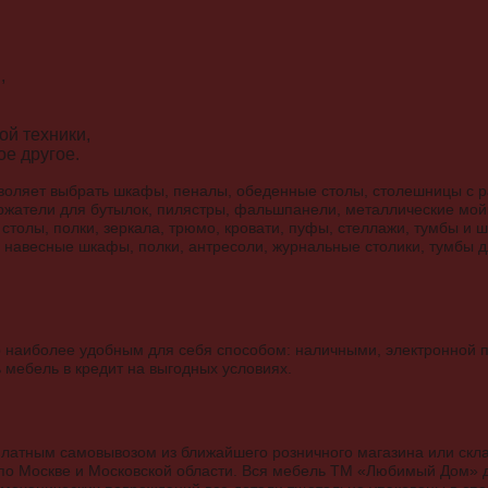
,
ой техники,
ое другое.
воляет выбрать шкафы, пеналы, обеденные столы, столешницы с р
ржатели для бутылок, пилястры, фальшпанели, металлические мойк
 столы, полки, зеркала, трюмо, кровати, пуфы, стеллажи, тумбы и
 навесные шкафы, полки, антресоли, журнальные столики, тумбы д
р наиболее удобным для себя способом: наличными, электронной п
мебель в кредит на выгодных условиях.
латным самовывозом из ближайшего розничного магазина или скла
 по Москве и Московской области. Вся мебель ТМ «Любимый Дом» 