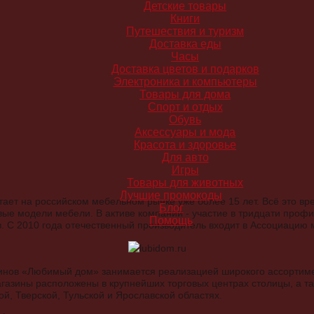
Детские товары
Книги
Путешествия и туризм
Доставка еды
Часы
Доставка цветов и подарков
Электроника и компьютеры
Товары для дома
Спорт и отдых
Обувь
Аксессуары и мода
Красота и здоровье
Для авто
Игры
Товары для животных
Лучшие промокоды
ает на российском мебельном рынке уже более 15 лет. Всё это вр
Блог
вые модели мебели. В активе компании - участие в тридцати профи
Помощь
в. С 2010 года отечественный производитель входит в Ассоциаци
инов «Любимый дом» занимается реализацией широкого ассортим
газины расположены в крупнейших торговых центрах столицы, а т
й, Тверской, Тульской и Ярославской областях.