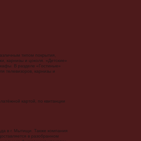
азличным типом покрытия,
и, карнизы и цоколя. «Детские»
 шкафы. В разделе «Гостиные»
ля телевизоров, карнизы и
латёжной картой, по квитанции
да в г. Мытищи. Также компания
доставляется в разобранном