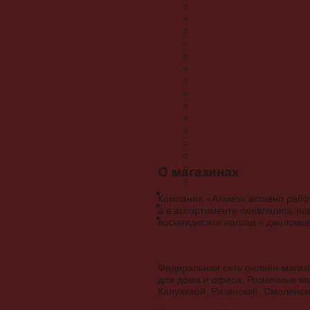
О магазинах
Компания «Алмаз» активно работ
а в ассортименте появлялись но
восьмидесяти наград и дипломо
Федеральная сеть онлайн-магаз
для дома и офиса. Розничные ма
Калужской, Рязанской, Смоленско