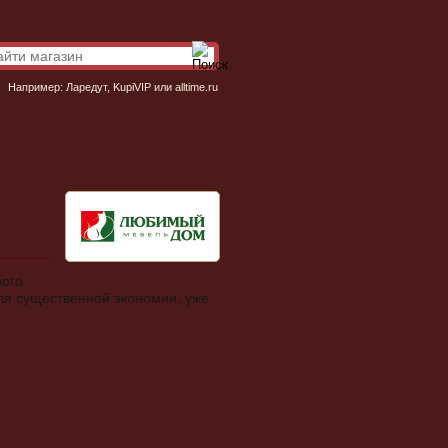
Например:
Ларедут
,
KupiVIP
или
alltime.ru
ного
для существенной экономии, уже