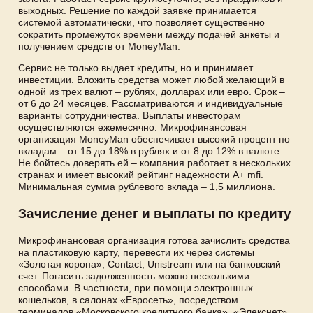
выходных. Решение по каждой заявке принимается
системой автоматически, что позволяет существенно
сократить промежуток времени между подачей анкеты и
получением средств от MoneyMan.
Сервис не только выдает кредиты, но и принимает
инвестиции. Вложить средства может любой желающий в
одной из трех валют – рублях, долларах или евро. Срок –
от 6 до 24 месяцев. Рассматриваются и индивидуальные
варианты сотрудничества. Выплаты инвесторам
осуществляются ежемесячно. Микрофинансовая
организация MoneyMan обеспечивает высокий процент по
вкладам – от 15 до 18% в рублях и от 8 до 12% в валюте.
Не бойтесь доверять ей – компания работает в нескольких
странах и имеет высокий рейтинг надежности A+ mfi.
Минимальная сумма рублевого вклада – 1,5 миллиона.
Зачисление денег и выплаты по кредиту
Микрофинансовая организация готова зачислить средства
на пластиковую карту, перевести их через системы
«Золотая корона», Contact, Unistream или на банковский
счет. Погасить задолженность можно несколькими
способами. В частности, при помощи электронных
кошельков, в салонах «Евросеть», посредством
терминалов «Московского кредитного банка», «Элекснет»,