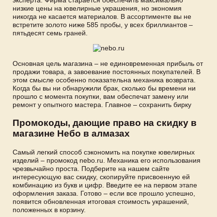
низкие цены на ювелирные украшения, но экономия
никогда не касается материалов. В ассортименте вы не
встретите золото ниже 585 пробы, у всех бриллиантов –
пятьдесят семь граней.
Основная цель магазина – не единовременная прибыль от
продажи товара, а завоевание постоянных покупателей. В
этом смысле особенно показательна механика возврата.
Когда бы вы ни обнаружили брак, сколько бы времени ни
прошло с момента покупки, вам обеспечат замену или
ремонт у опытного мастера. Главное – сохранить бирку
Промокоды, дающие право на скидку в
магазине Небо в алмазах
Самый легкий способ сэкономить на покупке ювелирных
изделий – промокод nebo.ru. Механика его использования
чрезвычайно проста. Подберите на нашем сайте
интересующую вас скидку, скопируйте присвоенную ей
комбинацию из букв и цифр. Введите ее на первом этапе
оформления заказа. Готово – если все прошло успешно,
появится обновленная итоговая стоимость украшений,
положенных в корзину.