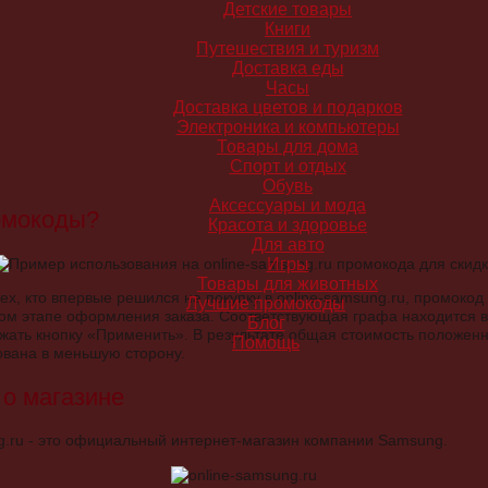
Детские товары
Книги
Путешествия и туризм
Доставка еды
Часы
Доставка цветов и подарков
Электроника и компьютеры
Товары для дома
Спорт и отдых
Обувь
Аксессуары и мода
омокоды?
Красота и здоровье
Для авто
Игры
Товары для животных
ех, кто впервые решился на покупку в online-samsung.ru, промокод 
Лучшие промокоды
ом этапе оформления заказа. Соответствующая графа находится в 
Блог
жать кнопку «Применить». В результате общая стоимость положенн
Помощь
ована в меньшую сторону.
о магазине
g.ru - это официальный интернет-магазин компании Samsung.