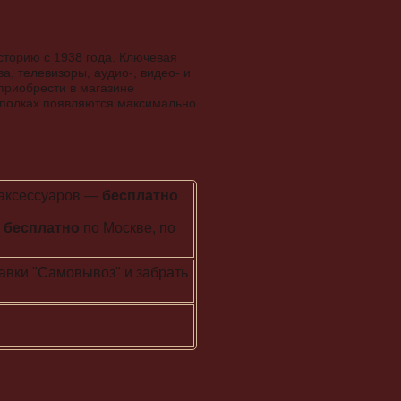
сторию с 1938 года. Ключевая
, телевизоры, аудио-, видео- и
приобрести в магазине
х полках появляются максимально
/аксессуаров —
бесплатно
—
бесплатно
по Москве, по
авки "Самовывоз" и забрать