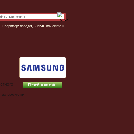
Например:
Ларедут
,
KupiVIP
или
alltime.ru
естного
Перейти на сайт
тво времени.