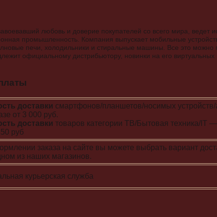
авоевавший любовь и доверие покупателей со всего мира, ведет и
ронная промышленность. Компания выпускает мобильные устройства
лновые печи, холодильники и стиральные машины. Все это можно 
адлежит официальному дистрибьютору, новинки на его виртуальны
платы
сть доставки
смартфонов/планшетов/носимых устройств
азе от 3 000 руб.
сть доставки
товаров категории ТВ/Бытовая техника/IT 
50 руб
ормлении заказа на сайте вы можете выбрать вариант дост
дном из наших магазинов.
альная курьерская служба