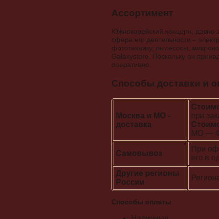
Ассортимент
Южнокорейский концерн, давно з
сфера его деятельности – элект
фототехнику, пылесосы, микрово
Galaxystore. Поскольку он прин
оперативно.
Способы доставки и о
Стоимо
Москва и МО -
при зак
доставка
Стоимо
МО — 4
При оф
Самовывоз
его в о
Другие регионы
Регион
России
Способы оплаты
Наличные