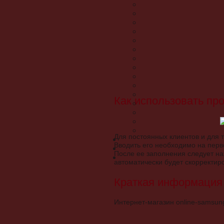
Как использовать пр
Для постоянных клиентов и для т
Вводить его необходимо на перв
После ее заполнения следует на
автоматически будет скорректир
Краткая информация 
Интернет-магазин online-samsun