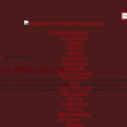
Лучшие магазины
New Balance
Melbet
KIDERIA
Lamoda
в
/
Online Samsung
La Redoute
Младенец.ru
 в online-samsung.ru
Bebakids
Дочки - Сыночки
Акушерство
g – это самый простой способ получить скидку на продукцию изв
Asos
енда. Список купонов, размещенный на нашем сайте, регулярно
YVES ROCHER
едь многие выгодные предложения действуют ограниченное количес
Детство-шоп
AllTime
Rendez Vous
MyToys
Все магазины
Категории
Одежда