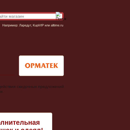
Например:
Ларедут
,
KupiVIP
или
alltime.ru
 действия скидочных предложений
и.
олнительная