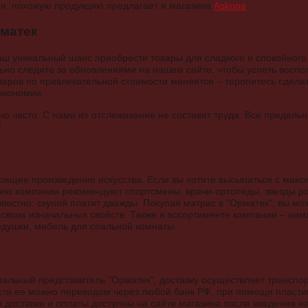
ии, похожую продукцию предлагает и магазина
Askona
.
рматек
ваш уникальный шанс приобрести товары для сладкого и спокойного 
ьно следите за обновлениями на нашем сайте, чтобы успеть восп
аров по привлекательной стоимости меняется – торопитесь сделать
экономии.
но часто. С нами их отслеживание не составит труда. Все предель
!
оящее произведение искусства. Если вы хотите высыпаться с мак
ию компании рекомендуют спортсмены, врачи-ортопеды, звезды ро
вестно: скупой платит дважды. Покупая матрас в "Орматек", вы мо
 своих изначальных свойств. Также в ассортименте компании – нам
одушки, мебель для спальной комнаты.
циальный представитель "Орматек", доставку осуществляет транспо
сти ее можно переводом через любой банк РФ, при помощи пласти
я доставки и оплаты доступны на сайте магазина после введения н