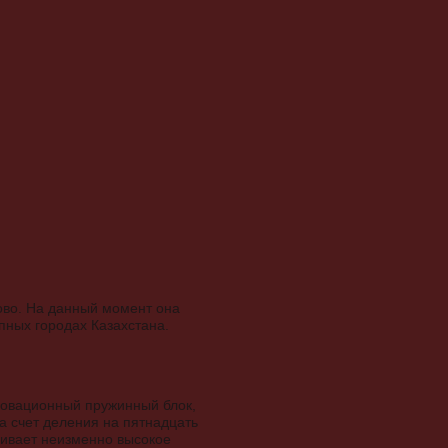
ново. На данный момент она
пных городах Казахстана.
.
нновационный пружинный блок,
а счет деления на пятнадцать
чивает неизменно высокое