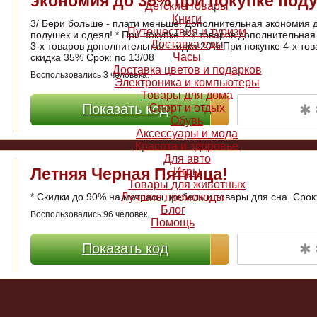
экономия до 35% при покупке поду
Детские товары
Книги
3/ Бери больше - плати меньше! Дополнительная экономия 
Путешествия и туризм
подушек и одеял! * При покупке 2-х товаров дополнительная
Доставка еды
3-х товаров дополнительная скидка 20% При покупке 4-х то
Часы
скидка 35% Срок: по 13/08
Доставка цветов и подарков
Воспользовались 3 человека.
Электроника и компьютеры
Товары для дома
✱ 
Показать код
Спорт и отдых
Обувь
Аксессуары и мода
Красота и здоровье
Для авто
Летняя Черная Пятница!
Игры
Товары для животных
* Скидки до 90% на матрасы, мебель и товары для сна. Срок:
Лучшие промокоды
Блог
Воспользовались 96 человек.
Помощь
✱ 
Показать код