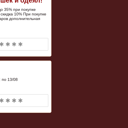
шек и одеял!
до 35% при покупке
 скидка 10% При покупке
варов дополнительная
✱ ✱ ✱ ✱
 по 13/08
✱ ✱ ✱ ✱