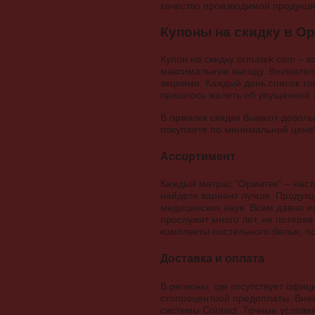
качество производимой продукц
Купоны на скидку в О
Купон на скидку ormatek.com – 
максимальную выгоду. Внимател
акциями. Каждый день список тов
пришлось жалеть об упущенной 
В орматек скидки бывают доволь
покупаете по минимальной цене
Ассортимент
Каждый матрас "Орматек" – наст
найдете вариант лучше. Продукц
медицинских наук. Всем давно из
прослужит много лет, не потеряв
комплекты постельного белья, п
Доставка и оплата
В регионы, где отсутствует офи
стопроцентной предоплаты. Вне
системы Contact. Точные услови