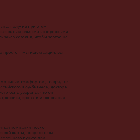
сна, получив при этом
ользоваться самыми интересными
 заказ сегодня, чтобы завтра не
но просто – мы ищем акции, вы
симальным комфортом, то вряд ли
ссийского шоу-бизнеса, доктора
жете быть уверены, что он
атрасники, кровати и основания,
ртная компания после
ковой карты, посредством
аселенного пункта при