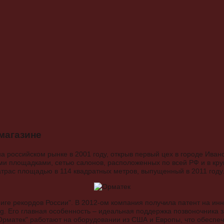
магазине
а российском рынке в 2001 году, открыв первый цех в городе Ива
и площадками, сетью салонов, расположенных по всей РФ и в кру
трас площадью в 114 квадратных метров, выпущенный в 2011 году
ниге рекордов России". В 2012-ом компания получила патент на и
g. Его главная особенность – идеальная поддержка позвоночника з
Орматек" работают на оборудовании из США и Европы, что обеспе