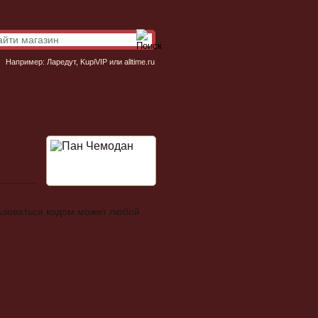
Например:
Ларедут
,
KupiVIP
или
alltime.ru
льзоваться кодом может любой