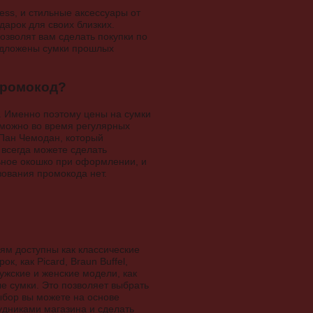
ess, и стильные аксессуары от
арок для своих близких.
позволят вам сделать покупки по
редложены сумки прошлых
промокод?
. Именно поэтому цены на сумки
 можно во время регулярных
 Пан Чемодан, который
 всегда можете сделать
льное окошко при оформлении, и
зования промокода нет.
ям доступны как классические
, как Picard, Braun Buffel,
 мужские и женские модели, как
е сумки. Это позволяет выбрать
ыбор вы можете на основе
удниками магазина и сделать