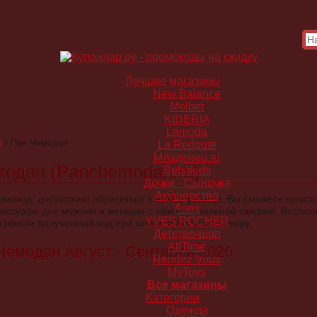
Лучшие магазины
New Balance
Melbet
KIDERIA
Lamoda
в
/
Пан Чемодан
La Redoute
Младенец.ru
одан (Panchemodan.ru)
Bebakids
Дочки - Сыночки
Акушерство
мокод, достаточно обратиться к этой странице. Вы сможете купить
Asos
сессуары для мужчин и женщин с привлекательной скидкой. Воспо
YVES ROCHER
 ввести полученный код при заказе и получить скидку.
Детство-шоп
AllTime
емодан Август - Сентябрь 2026
Rendez Vous
MyToys
Все магазины
Категории
Одежда