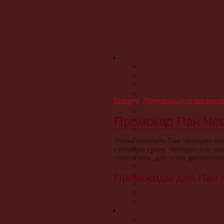
Главная
/
Промокоды для магазино
Промокод Пан Чем
Чтобы получить Пан Чемодан про
стильную сумку, чемодан или ак
покупатель, для этого достаточно
Промокоды для Пан Ч