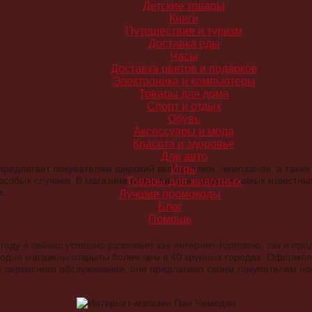
Детские товары
Книги
Путешествия и туризм
Доставка еды
Часы
Доставка цветов и подарков
Электроника и компьютеры
Товары для дома
Спорт и отдых
Обувь
Аксессуары и мода
Красота и здоровье
Для авто
редлагает покупателям широкий выбор сумок, чемоданов, а также 
Игры
особых случаев. В магазине представлены модели самых известных
Товары для животных
в.
Лучшие промокоды
Блог
Помощь
оду и сейчас успешно развивает как интернет-торговлю, так и про
егодня магазины открыты более чем в 40 крупных городах. Оформле
сервисного обслуживания, они предлагают своим покупателям но