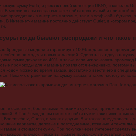
ическую сумку Furla, и рюкзак новой коллекции DKNY, и кошелек Gu
. В магазинах вы всегда сможете найти практичный и приятный под
рые проходят как в интернет-магазине, так и в офф-лайн бутиках, 
. В Интернет-магазине постоянно действует Outlet, в котором п
ти.
ссуары когда бывают распродажи и что такое 
ьно брендовые модели и гарантирует 100% подлинность продукции
, особенно на модели новых коллекций. Сделать выгодную покупку
ндовые сумки доходят до 40%, а также если использовать промокод
Новые промокоды для магазина появляются ежедневно, поэтому вы
ься кодом можно во время заказа, достаточно ввести его в специа
ся. Никаких ограничений на сумму заказа, а также частоту исполь
ен, в основном, брендовыми женскими сумками, причем покупател
екций. В Пан Чемодан вы сможете найти сумки таких известных марок
pani, Bodenschatz, Guess, и многих других. В каталоге представлены
кошные варианты, деловые и повседневные, кожаные и текстильны
й гамме и стоимости сумку. При покупке через Интернет сделать в
й каждой из сумок, также вы можете проконсультироваться с сотр