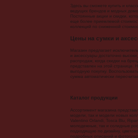
Здесь вы сможете купить и класс
ведущих брендов и модных домов
Постоянные акции и скидки, кото
еще более приемлемой стоимости
коллекций по сниженной стоимос
Цены на сумки и аксе
Магазин предлагает исключител
и аксессуары достаточно высоки
распродаж, когда скидки на бре
представлен на этой странице. 
выгодную покупку. Воспользоват
сумма автоматически пересчитает
Каталог продукции
Ассортимент магазина представл
модели, так и модели новых колл
Valentino Orlandi, Tosca Blu, Ri
молодежные, так и солидные рос
подходящую по дизайну, цветово
подробных описаний и фотографи