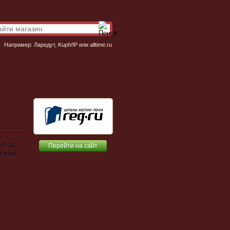
Например:
Ларедут
,
KupiVIP
или
alltime.ru
ой по
Перейти на сайт
м вам