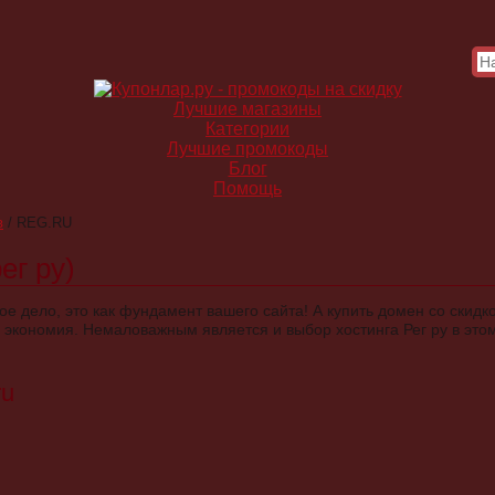
Лучшие магазины
Категории
Лучшие промокоды
Блог
Помощь
в
/
REG.RU
ег ру)
е дело, это как фундамент вашего сайта! А купить домен со скидк
 экономия. Немаловажным является и выбор хостинга Рег ру в это
ru