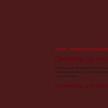
Главная
/
Промокоды для магазино
Промокод reg.ru (р
Регистрация домена ответственно
промокодам Reg.ru это заметная
тоже поможет.
Промокоды для Reg.