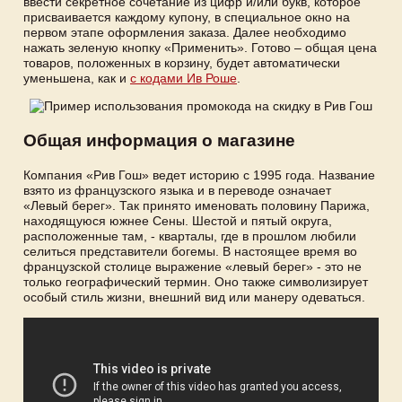
ввести секретное сочетание из цифр и/или букв, которое
присваивается каждому купону, в специальное окно на
первом этапе оформления заказа. Далее необходимо
нажать зеленую кнопку «Применить». Готово – общая цена
товаров, положенных в корзину, будет автоматически
уменьшена, как и
с кодами Ив Роше
.
Общая информация о магазине
Компания «Рив Гош» ведет историю с 1995 года. Название
взято из французского языка и в переводе означает
«Левый берег». Так принято именовать половину Парижа,
находящуюся южнее Сены. Шестой и пятый округа,
расположенные там, - кварталы, где в прошлом любили
селиться представители богемы. В настоящее время во
французской столице выражение «левый берег» - это не
только географический термин. Оно также символизирует
особый стиль жизни, внешний вид или манеру одеваться.