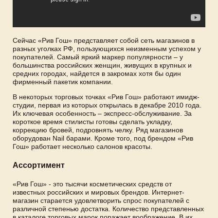
Сейчас «Рив Гош» представляет собой сеть магазинов в
разных уголках РФ, пользующихся неизменным успехом у
покупателей. Самый яркий маркер популярности – у
большинства российских женщин, живущих в крупных и
средних городах, найдется в закромах хотя бы один
фирменный пакетик компании.
В некоторых торговых точках «Рив Гош» работают имидж-
студии, первая из которых открылась в декабре 2010 года.
Их ключевая особенность – экспресс-обслуживание. За
короткое время стилисты готовы сделать укладку,
коррекцию бровей, подровнять челку. Ряд магазинов
оборудован Nail барами. Кроме того, под брендом «Рив
Гош» работает несколько салонов красоты.
Ассортимент
«Рив Гош» - это тысячи косметических средств от
известных российских и мировых брендов. Интернет-
магазин старается удовлетворить спрос покупателей с
различной степенью достатка. Количество представленных
в каталоге торговых марок поражает воображение. В их