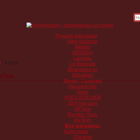
Лучшие магазины
New Balance
Melbet
KIDERIA
Lamoda
в
/
РОБЕК
La Redoute
Младенец.ru
обек
Bebakids
Дочки - Сыночки
Акушерство
Asos
YVES ROCHER
Детство-шоп
AllTime
Rendez Vous
MyToys
Все магазины
Категории
Одежда