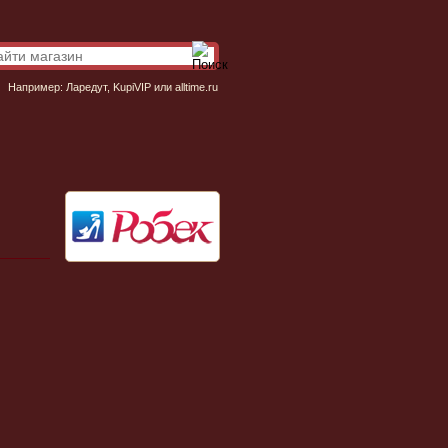
Например:
Ларедут
,
KupiVIP
или
alltime.ru