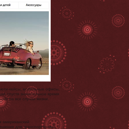
Бьюти-кейсы, мобильные офисы,
аже спустя значительное время
айт на все случаи жизни.
-м американский
ешение для транспортировки