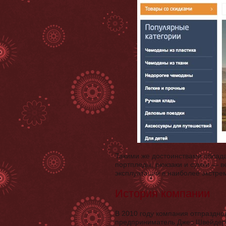
Такими же достоинствами облад
портпледы, рюкзаки и сумки — в
эксплуатации в наиболее экстре
История компании
В 2010 году компания отпраздно
предприниматель Джес Швейдер 