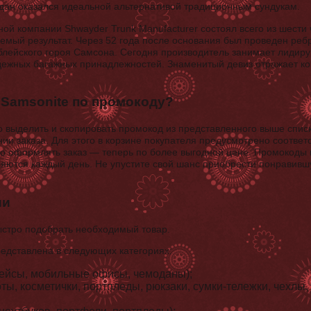
дан оказался идеальной альтернативой традиционным сундукам.
ой компании Shwayder Trunk Manufacturer состоял всего из шести 
емый результат. Через 52 года после основания был проведен реб
иблейского героя Самсона. Сегодня производитель занимает лидир
адежных багажных принадлежностей. Знаменитый девиз отражает 
 Samsonite по промокоду?
о выделить и скопировать промокод из представленного выше списк
ии заказа. Для этого в корзине покупателя предусмотрено соотве
о оформлять заказ — теперь по более выгодной цене. Промокоды
ляются каждый день. Не упустите свой шанс приобрести понравив
ии
ыстро подобрать необходимый товар.
едставлена в следующих категориях:
кейсы, мобильные офисы, чемоданы);
оты, косметички, портпледы, рюкзаки, сумки-тележки, чехлы