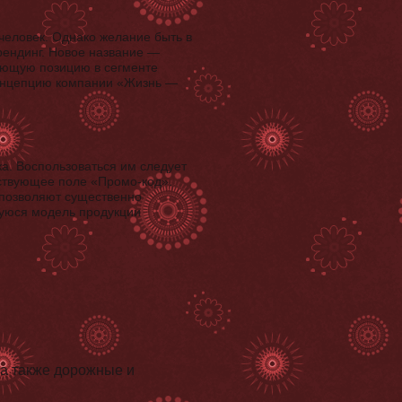
человек. Однако желание быть в
рендинг. Новое название —
ующую позицию в сегменте
концепцию компании «Жизнь —
а. Воспользоваться им следует
тствующее поле «Промо-код».
 позволяют существенно
шуюся модель продукции
, а также дорожные и