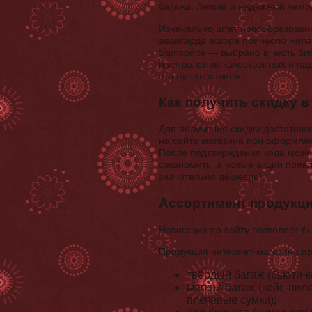
багажа. Легкий и надежный чемо
Изначально штат новообразованн
авангарде вскоре принесло жела
Samsonite — выбрано в честь б
изготовления качественных и н
это путешествие».
Как получить скидку в
Для получения скидки достаточн
на сайте магазина при оформлен
После подтверждения кода можн
сэкономить, а новые акции появ
значительно дешевле!
Ассортимент продукц
Навигация по сайту позволяет б
Продукция интернет-магазина пр
твёрдый багаж (бьюти-
мягкий багаж (кейс-пил
плечевые сумки);