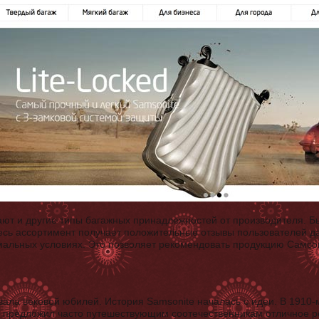
ают и другие типы багажных принадлежностей от производителя. 
есь ассортимент получает положительные отзывы пользователей д
мальных условиях. Это позволяет рекомендовать продукцию Самсон
вала вековой юбилей. История Samsonite началась с идеи. В 1910
предложил часто путешествующим соотечественникам отличное р