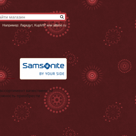
Например:
Ларедут
,
KupiVIP
или
alltime.ru
ассортимент качественной
можность приобрести