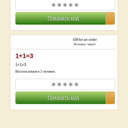
✱ ✱ ✱ ✱ ✱
Показать код
Gift for an order
Истекает через:
1+1=3
1+1=3
Воспользовался 1 человек.
✱ ✱ ✱ ✱ ✱
Показать код