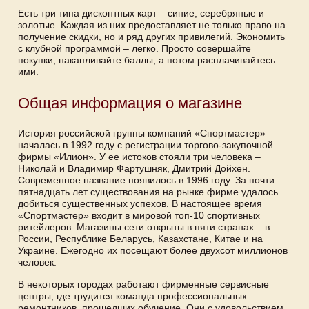
Есть три типа дисконтных карт – синие, серебряные и
золотые. Каждая из них предоставляет не только право на
получение скидки, но и ряд других привилегий. Экономить
с клубной программой – легко. Просто совершайте
покупки, накапливайте баллы, а потом расплачивайтесь
ими.
Общая информация о магазине
История российской группы компаний «Спортмастер»
началась в 1992 году с регистрации торгово-закупочной
фирмы «Илион». У ее истоков стояли три человека –
Николай и Владимир Фартушняк, Дмитрий Дойхен.
Современное название появилось в 1996 году. За почти
пятнадцать лет существования на рынке фирме удалось
добиться существенных успехов. В настоящее время
«Спортмастер» входит в мировой топ-10 спортивных
ритейлеров. Магазины сети открыты в пяти странах – в
России, Республике Беларусь, Казахстане, Китае и на
Украине. Ежегодно их посещают более двухсот миллионов
человек.
В некоторых городах работают фирменные сервисные
центры, где трудится команда профессиональных
ремонтников, прошедших обучение. Они с удовольствием