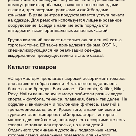
помогут решить проблемы, связанные с велосипедами,
лыжами, тренажерами, роликами и скейтбордами,
коньками. В ряде центров предоставляется услуга печати
на одежде. Для ремонта используется лицензированное
оборудование. Всегда в наличие есть порядка ста
пятидесяти тысяч оригинальных запасных частей.
Группа компаний владеет не только одноименной сетью
торговых точек. Ей также принадлежит фирма O’STIN,
специализирующаяся на реализации одежды,
выдержанной преимущественно в стиле casual.
Каталог товаров
«Спортмастер» предлагает широкий ассортимент товаров
для активного образа жизни. В каталоге представлены
более сотни брендов. В их числе – Columbia, Kettler, Nike,
Roxy. Найти вещь по душе могут любители разных видов
спорта – футбола, тенниса, плавания, бега и так далее. Не
обделены вниманием и поклонники фитнеса, занятий в
тренажерном зале, йоги. Кроме того, в наличии имеется
туристическая экипировка. «Спортмастер» - интернет-
магазин для всей семьи, поэтому в его ассортименте есть
товары не только для взрослых, но и для детей.
Отдельного упоминания достойны подарочные карты,
которые станут идеальным презентом для каждого