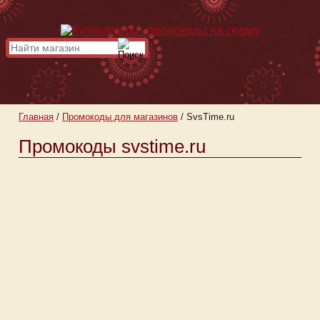
Главная
/
Промокоды для магазинов
/
SvsTime.ru
Промокоды svstime.ru