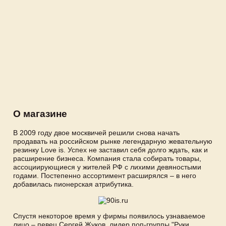
О магазине
В 2009 году двое москвичей решили снова начать
продавать на российском рынке легендарную жевательную
резинку Love is. Успех не заставил себя долго ждать, как и
расширение бизнеса. Компания стала собирать товары,
ассоциирующиеся у жителей РФ с лихими девяностыми
годами. Постепенно ассортимент расширялся – в него
добавилась пионерская атрибутика.
Спустя некоторое время у фирмы появилось узнаваемое
лицо – певец Сергей Жуков, лидер поп-группы "Руки