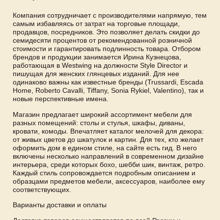
Компания сотрудничает с производителями напрямую, тем
самым избавляясь от затрат на торговые площади,
продавцов, посредников. Это позволяет делать скидки до
семидесяти процентов от рекомендованной розничной
стоимости и гарантировать подлинность товара. Отбором
брендов и продукции занимается Ирина Кузнецова,
работающая в Westwing на должности Style Director и
пишущая для женских глянцевых изданий. Для нее
одинаково важны как известные бренды (Trussardi, Escada
Home, Roberto Cavalli, Tiffany, Sonia Rykiel, Valentino), так и
новые перспективные имена.
Магазин предлагает широкий ассортимент мебели для
разных помещений: столы и стулья, шкафы, диваны,
кровати, комоды. Впечатляет каталог мелочей для декора:
от живых цветов до шкатулок и картин. Для тех, кто желает
оформить дом в едином стиле, на сайте есть гид. В него
включены несколько направлений в современном дизайне
интерьера, среди которых бохо, шебби шик, винтаж, ретро.
Каждый стиль сопровождается подробным описанием и
образцами предметов мебели, аксессуаров, наиболее ему
соответствующих.
Варианты доставки и оплаты