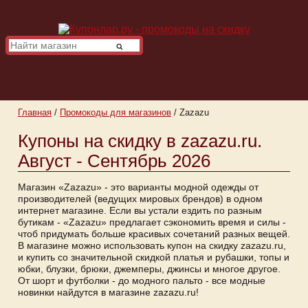
Главная
/
Промокоды для магазинов
/
Zazazu
Купоны на скидку в zazazu.ru.
Август - Сентябрь 2026
Магазин «Zazazu» - это варианты модной одежды от
производителей (ведущих мировых брендов) в одном
интернет магазине. Если вы устали ездить по разным
бутикам - «Zazazu» предлагает сэкономить время и силы -
чтоб придумать больше красивых сочетаний разных вещей.
В магазине можно использовать купон на скидку zazazu.ru,
и купить со значительной скидкой платья и рубашки, топы и
юбки, блузки, брюки, джемперы, джинсы и многое другое.
От шорт и футболки - до модного пальто - все модные
новинки найдутся в магазине zazazu.ru!