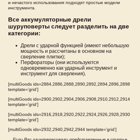
и нечастого использования подходят простые модели
инструмента.
Все аккумуляторные дрели
шуруповерты следует разделить на две
категории:
Дрели с ударной функцией (имеют небольшую
мощность и рассчитаны в основном на
сверление плитки);
Перфораторы (они используются
одновременно как ударный инструмент и
инструмент для сверления).
[multiGoods ids=2884,2886,2888,2890,2892,2894,2896,2898
template=’grid’]
[multiGoods ids=2900,2902,2904,2906,2908,2910,2912,2914
template=’grid’]
[multiGoods ids=2916,2918,2920,2922,2924,2926,2928,2930
template=’grid’]
[multiGoods ids=2932,2940,2942,2944 template=’grid’]
Если Вас заинтересовали представленные в статье