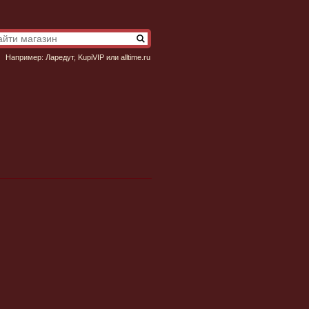
Например:
Ларедут
,
KupiVIP
или
alltime.ru