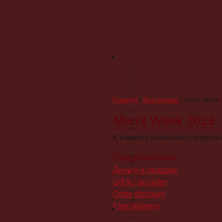
Главная
/
Все купоны
/
Men's Week 
Men's Week 2023
К вашему вниманию предлага
Предложения
Деньги в подарок
Gift for an order
Order discount
Free delivery