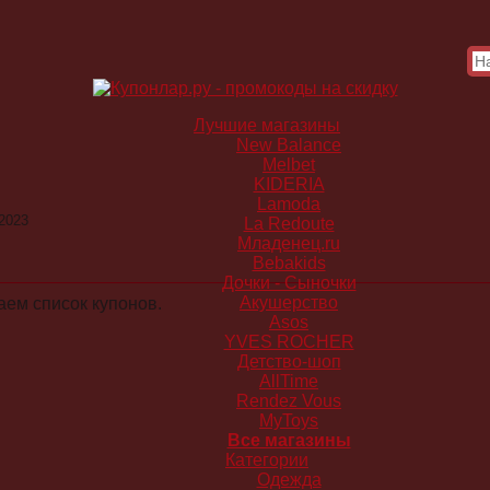
Лучшие магазины
New Balance
Melbet
KIDERIA
Lamoda
2023
La Redoute
Младенец.ru
Bebakids
Дочки - Сыночки
Акушерство
ем список купонов.
Asos
YVES ROCHER
Детство-шоп
AllTime
Rendez Vous
MyToys
Все магазины
Категории
Одежда